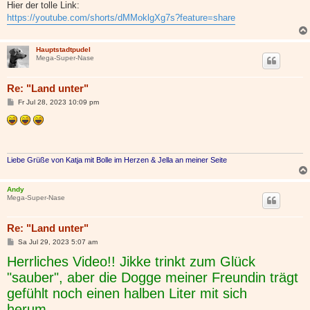
Hier der tolle Link:
https://youtube.com/shorts/dMMoklgXg7s?feature=share
Hauptstadtpudel
Mega-Super-Nase
Re: "Land unter"
B
Fr Jul 28, 2023 10:09 pm
e
i
t
r
a
g
Liebe Grüße von Katja mit Bolle im Herzen & Jella an meiner Seite
Andy
Mega-Super-Nase
Re: "Land unter"
B
Sa Jul 29, 2023 5:07 am
e
Herrliches Video!! Jikke trinkt zum Glück
i
t
"sauber", aber die Dogge meiner Freundin trägt
r
a
gefühlt noch einen halben Liter mit sich
g
herum....