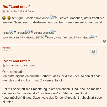
Re: "Land unter"
B
Sa Jul 29, 2023 11:59 am
e
i
sehr gut, Gisela trinkt ohne
, Braves Mädchen, dafür tropft sie
t
aus der Nase, seit Kindesbeinen und sabbert, wenn sie auf Futter wartet.
r
a
g
Pudel
tanzen
durchs Leben
:wav:Petra mit GPH Gisela 12/17
Platon, Ninja, Aron und Tiffy im Herzen
PuFox
Mini-Nase
Re: "Land unter"
B
So Aug 06, 2023 8:22 pm
e
i
Och, schaaade.
t
Ich hatte eigentlich erwartet, erhofft, dass ihr diese Idee so genial findet
r
a
wie ich - und s o f o r t mit Clickern anfangt.
g
Bei mir scheitert die Umsetzung ja am fehlenden Hund, bzw. an meiner
dementen Schwester, die "Forderungen" an "den armen Hund"
"uuunmöglich" findet. Dabei wäre das für den Airedale-Strubbelbart sooo
hilfreich.