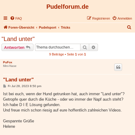
Pudelforum.de
FAQ
Registrieren
Anmelden
S
Foren-Übersicht
Pudelsport
Tricks
u
"Land unter"
c
Suche
Erweiterte Suche
Antworten
h
9 Beiträge • Seite
1
von
1
e
PuFox
Mini-Nase
"Land unter"
B
Fr Jul 28, 2023 8:50 pm
e
i
Ist bei euch, wenn der Hund getrunken hat, auch immer "Land unter"?
t
Getropfe quer durch die Küche - oder wo immer der Napf auch steht?
r
a
Ich habe D I E Lösung gefunden.
g
Und freue mich schon riesig auf eure hoffentlich zahlreichen Videos.
Gespannte Grüße
Helene