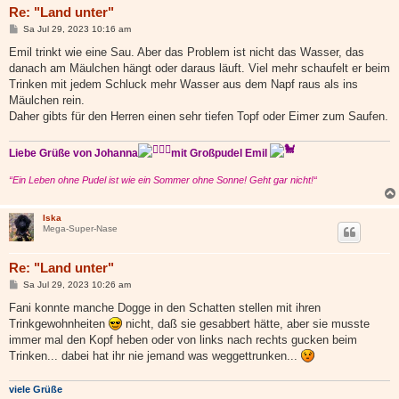
Re: "Land unter"
B
Sa Jul 29, 2023 10:16 am
e
i
Emil trinkt wie eine Sau. Aber das Problem ist nicht das Wasser, das
t
danach am Mäulchen hängt oder daraus läuft. Viel mehr schaufelt er beim
r
a
Trinken mit jedem Schluck mehr Wasser aus dem Napf raus als ins
g
Mäulchen rein.
Daher gibts für den Herren einen sehr tiefen Topf oder Eimer zum Saufen.
Liebe Grüße von Johanna
mit Großpudel Emil
“Ein Leben ohne Pudel ist wie ein Sommer ohne Sonne! Geht gar nicht!“
Iska
Mega-Super-Nase
Re: "Land unter"
B
Sa Jul 29, 2023 10:26 am
e
i
Fani konnte manche Dogge in den Schatten stellen mit ihren
t
Trinkgewohnheiten
nicht, daß sie gesabbert hätte, aber sie musste
r
a
immer mal den Kopf heben oder von links nach rechts gucken beim
g
Trinken... dabei hat ihr nie jemand was weggettrunken...
viele Grüße