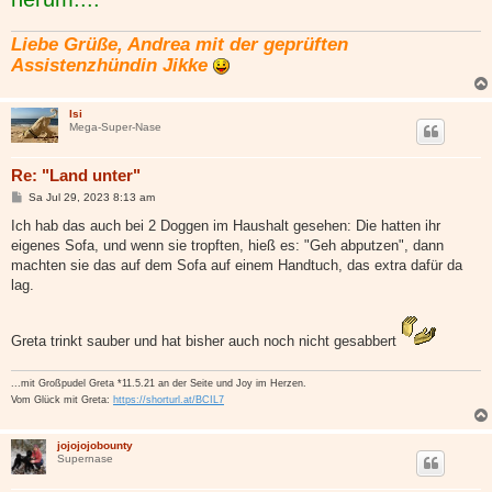
Liebe Grüße, Andrea mit der geprüften
Assistenzhündin Jikke
Isi
Mega-Super-Nase
Re: "Land unter"
B
Sa Jul 29, 2023 8:13 am
e
i
Ich hab das auch bei 2 Doggen im Haushalt gesehen: Die hatten ihr
t
eigenes Sofa, und wenn sie tropften, hieß es: "Geh abputzen", dann
r
a
machten sie das auf dem Sofa auf einem Handtuch, das extra dafür da
g
lag.
Greta trinkt sauber und hat bisher auch noch nicht gesabbert
...mit Großpudel Greta *11.5.21 an der Seite und Joy im Herzen.
Vom Glück mit Greta:
https://shorturl.at/BCIL7
jojojojobounty
Supernase