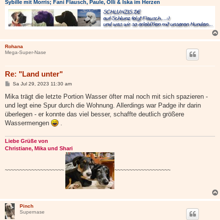
Sybille mit Morris; Fani Flausch, Paule, Olli & Iska im Herzen
Rohana
Mega-Super-Nase
Re: "Land unter"
B
Sa Jul 29, 2023 11:30 am
e
i
Mika trägt die letzte Portion Wasser öfter mal noch mit sich spazieren -
t
und legt eine Spur durch die Wohnung. Allerdings war Padge ihr darin
r
a
überlegen - er konnte das viel besser, schaffte deutlich größere
g
Wassermengen
.
Liebe Grüße von
Christiane, Mika und Shari
~~~~~~~~~~~~~~~~~~~~
~~~~~~~~~~~~~~~~~~~
Pinch
Supernase