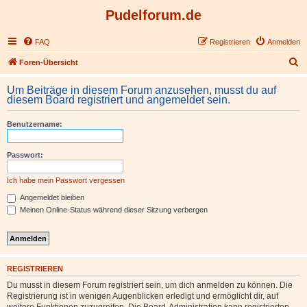
Pudelforum.de
FAQ
Registrieren
Anmelden
S
Foren-Übersicht
u
Um Beiträge in diesem Forum anzusehen, musst du auf
c
diesem Board registriert und angemeldet sein.
h
Benutzername:
e
Passwort:
Ich habe mein Passwort vergessen
Angemeldet bleiben
Meinen Online-Status während dieser Sitzung verbergen
REGISTRIEREN
Du musst in diesem Forum registriert sein, um dich anmelden zu können. Die
Registrierung ist in wenigen Augenblicken erledigt und ermöglicht dir, auf
weitere Funktionen zuzugreifen. Die Board-Administration kann registrierten