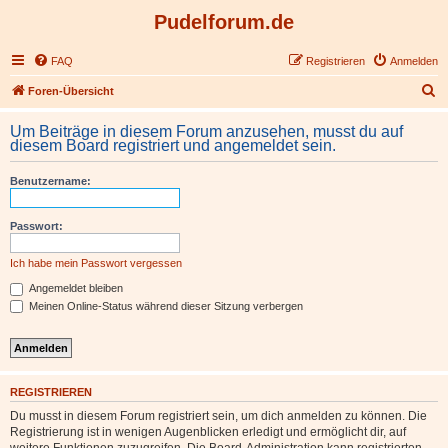
Pudelforum.de
FAQ
Registrieren
Anmelden
S
Foren-Übersicht
u
Um Beiträge in diesem Forum anzusehen, musst du auf
c
diesem Board registriert und angemeldet sein.
h
Benutzername:
e
Passwort:
Ich habe mein Passwort vergessen
Angemeldet bleiben
Meinen Online-Status während dieser Sitzung verbergen
REGISTRIEREN
Du musst in diesem Forum registriert sein, um dich anmelden zu können. Die
Registrierung ist in wenigen Augenblicken erledigt und ermöglicht dir, auf
weitere Funktionen zuzugreifen. Die Board-Administration kann registrierten