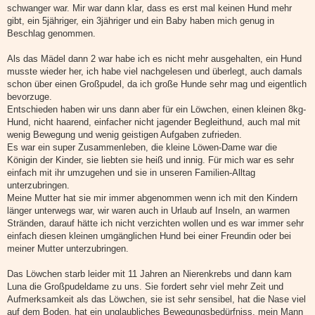
schwanger war. Mir war dann klar, dass es erst mal keinen Hund mehr
gibt, ein 5jähriger, ein 3jähriger und ein Baby haben mich genug in
Beschlag genommen.
Als das Mädel dann 2 war habe ich es nicht mehr ausgehalten, ein Hund
musste wieder her, ich habe viel nachgelesen und überlegt, auch damals
schon über einen Großpudel, da ich große Hunde sehr mag und eigentlich
bevorzuge.
Entschieden haben wir uns dann aber für ein Löwchen, einen kleinen 8kg-
Hund, nicht haarend, einfacher nicht jagender Begleithund, auch mal mit
wenig Bewegung und wenig geistigen Aufgaben zufrieden.
Es war ein super Zusammenleben, die kleine Löwen-Dame war die
Königin der Kinder, sie liebten sie heiß und innig. Für mich war es sehr
einfach mit ihr umzugehen und sie in unseren Familien-Alltag
unterzubringen.
Meine Mutter hat sie mir immer abgenommen wenn ich mit den Kindern
länger unterwegs war, wir waren auch in Urlaub auf Inseln, an warmen
Stränden, darauf hätte ich nicht verzichten wollen und es war immer sehr
einfach diesen kleinen umgänglichen Hund bei einer Freundin oder bei
meiner Mutter unterzubringen.
Das Löwchen starb leider mit 11 Jahren an Nierenkrebs und dann kam
Luna die Großpudeldame zu uns. Sie fordert sehr viel mehr Zeit und
Aufmerksamkeit als das Löwchen, sie ist sehr sensibel, hat die Nase viel
auf dem Boden, hat ein unglaubliches Bewegungsbedürfniss, mein Mann