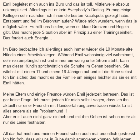
Emil begleitet mich auch ins Büro und das ist toll. Mittlerweile absolut
unkompliziert. Allerdings ist er kein Everybody’s Darling. Er mag einige
Kollegen sehr nachdem ich ihnen die besten Kraulspots gezeigt habe.
Entspannt und frei im Büronrumlaufen? Würde mich wundern, wenn das je
möglich wäre. Es hilft uns beiden, wenn es klare Grenzen und Regeln
gibt. Das macht jede Situation aber im Prinzip zu einer Trainingseinheit.
Das fordert auch Energie…
Im Büro beobachte ich allerdings auch immer wieder die 10 Monate alte
Hündin eines Arbeitskollegen. Während Emil wahnsinnig viel wahrnimmt,
sehr reizempfänglich ist und immer ein wenig unter Strom steht, kann
man dieser Hündin sprichwörtlich die Schuhe im Gehen besohlen. Sie
wächst mit einem 11 und einem 16 Jährigen auf und ist die Ruhe selbst.
Ich bin sicher, das macht es der Familie um einiges leichter als sie es mit
Emil hätten.
Meine Eltern und einige Freunde würden Emil jederzeit betreuen. Das ist
gar keine Frage. Ich muss jedoch für mich selbst sagen, dass ich ihn
aktuell nur einer Freundin mit Hundeerfahrung anvertrauen würde. Er ist
alles andere als ein Problemhund !!
Aber er ist auch nicht ganz einfach und mit ihm Gehen ist schon mehr als
nur die Leine festhalten.
All das hat mich und meinen Freund schon auch mal ordentlich gestresst.
Ich bin froh, dass wir uns in Ruhe damit arrangieren können. Wir lernen