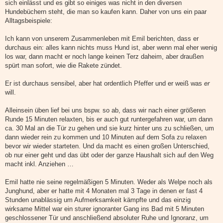
a
sich einlässt und es gibt so einiges was nicht in den diversen
g
Hundebüchern steht, die man so kaufen kann. Daher von uns ein paar
Alltagsbeispiele:
Ich kann von unserem Zusammenleben mit Emil berichten, dass er
durchaus ein: alles kann nichts muss Hund ist, aber wenn mal eher wenig
los war, dann macht er noch lange keinen Terz daheim, aber draußen
spürt man sofort, wie die Rakete zündet.
Er ist durchaus sensibel, aber hat ordentlich Pfeffer und er weiß was
er
will.
Alleinsein üben lief bei uns bspw. so ab, dass wir nach einer größeren
Runde 15 Minuten relaxten, bis er auch gut runtergefahren war, um dann
ca. 30 Mal an die Tür zu gehen und sie kurz hinter uns zu schließen, um
dann wieder rein zu kommen und 10 Minuten auf dem Sofa zu relaxen
bevor wir wieder starteten. Und da macht es einen großen Unterschied,
ob nur einer geht und das übt oder der ganze Haushalt sich auf den Weg
macht inkl. Anziehen …
Emil hatte nie seine regelmäßigen 5 Minuten. Weder als Welpe noch als
Junghund, aber er hatte mit 4 Monaten mal 3 Tage in denen er fast 4
Stunden unablässig um Aufmerksamkeit kämpfte und das einzig
wirksame Mittel war ein sturer ignoranter Gang ins Bad mit 5 Minuten
geschlossener Tür und anschließend absoluter Ruhe und Ignoranz, um