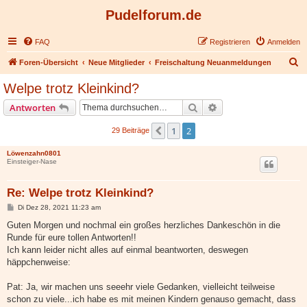
Pudelforum.de
FAQ
Registrieren
Anmelden
S
Foren-Übersicht
Neue Mitglieder
Freischaltung Neuanmeldungen
u
Welpe trotz Kleinkind?
c
Suche
Erweiterte Suche
Antworten
h
e
1
2
Vorherige
29 Beiträge
Löwenzahn0801
Einsteiger-Nase
Re: Welpe trotz Kleinkind?
B
Di Dez 28, 2021 11:23 am
e
i
Guten Morgen und nochmal ein großes herzliches Dankeschön in die
t
Runde für eure tollen Antworten!!
r
a
Ich kann leider nicht alles auf einmal beantworten, deswegen
g
häppchenweise:
Pat: Ja, wir machen uns seeehr viele Gedanken, vielleicht teilweise
schon zu viele...ich habe es mit meinen Kindern genauso gemacht, dass