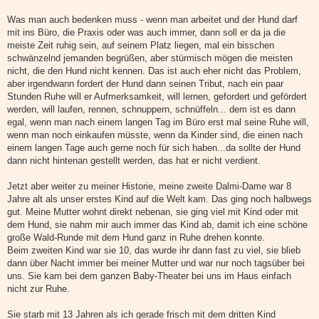
Was man auch bedenken muss - wenn man arbeitet und der Hund darf
mit ins Büro, die Praxis oder was auch immer, dann soll er da ja die
meiste Zeit ruhig sein, auf seinem Platz liegen, mal ein bisschen
schwänzelnd jemanden begrüßen, aber stürmisch mögen die meisten
nicht, die den Hund nicht kennen. Das ist auch eher nicht das Problem,
aber irgendwann fordert der Hund dann seinen Tribut, nach ein paar
Stunden Ruhe will er Aufmerksamkeit, will lernen, gefordert und gefördert
werden, will laufen, rennen, schnuppern, schnüffeln... dem ist es dann
egal, wenn man nach einem langen Tag im Büro erst mal seine Ruhe will,
wenn man noch einkaufen müsste, wenn da Kinder sind, die einen nach
einem langen Tage auch gerne noch für sich haben...da sollte der Hund
dann nicht hintenan gestellt werden, das hat er nicht verdient.
Jetzt aber weiter zu meiner Historie, meine zweite Dalmi-Dame war 8
Jahre alt als unser erstes Kind auf die Welt kam. Das ging noch halbwegs
gut. Meine Mutter wohnt direkt nebenan, sie ging viel mit Kind oder mit
dem Hund, sie nahm mir auch immer das Kind ab, damit ich eine schöne
große Wald-Runde mit dem Hund ganz in Ruhe drehen konnte.
Beim zweiten Kind war sie 10, das wurde ihr dann fast zu viel, sie blieb
dann über Nacht immer bei meiner Mutter und war nur noch tagsüber bei
uns. Sie kam bei dem ganzen Baby-Theater bei uns im Haus einfach
nicht zur Ruhe.
Sie starb mit 13 Jahren als ich gerade frisch mit dem dritten Kind