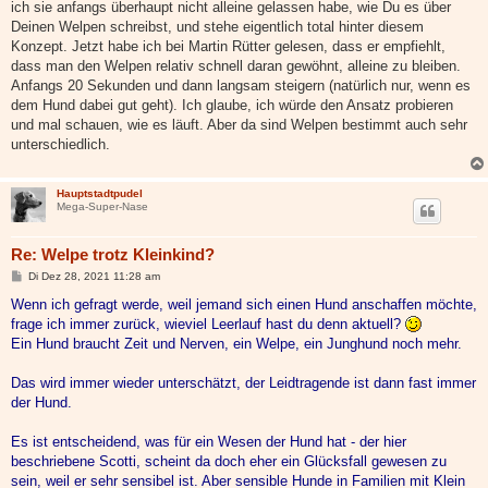
ich sie anfangs überhaupt nicht alleine gelassen habe, wie Du es über
Deinen Welpen schreibst, und stehe eigentlich total hinter diesem
Konzept. Jetzt habe ich bei Martin Rütter gelesen, dass er empfiehlt,
dass man den Welpen relativ schnell daran gewöhnt, alleine zu bleiben.
Anfangs 20 Sekunden und dann langsam steigern (natürlich nur, wenn es
dem Hund dabei gut geht). Ich glaube, ich würde den Ansatz probieren
und mal schauen, wie es läuft. Aber da sind Welpen bestimmt auch sehr
unterschiedlich.
Hauptstadtpudel
Mega-Super-Nase
Re: Welpe trotz Kleinkind?
B
Di Dez 28, 2021 11:28 am
e
i
Wenn ich gefragt werde, weil jemand sich einen Hund anschaffen möchte,
t
frage ich immer zurück, wieviel Leerlauf hast du denn aktuell?
r
a
Ein Hund braucht Zeit und Nerven, ein Welpe, ein Junghund noch mehr.
g
Das wird immer wieder unterschätzt, der Leidtragende ist dann fast immer
der Hund.
Es ist entscheidend, was für ein Wesen der Hund hat - der hier
beschriebene Scotti, scheint da doch eher ein Glücksfall gewesen zu
sein, weil er sehr sensibel ist. Aber sensible Hunde in Familien mit Klein