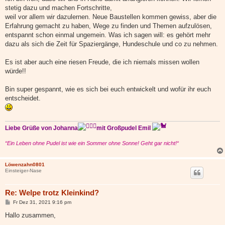
stetig dazu und machen Fortschritte,
weil vor allem wir dazulernen. Neue Baustellen kommen gewiss, aber die
Erfahrung gemacht zu haben, Wege zu finden und Themen aufzulösen,
entspannt schon einmal ungemein. Was ich sagen will: es gehört mehr
dazu als sich die Zeit für Spaziergänge, Hundeschule und co zu nehmen.
Es ist aber auch eine riesen Freude, die ich niemals missen wollen
würde!!
Bin super gespannt, wie es sich bei euch entwickelt und wofür ihr euch
entscheidet.
Liebe Grüße von Johanna
mit Großpudel Emil
“Ein Leben ohne Pudel ist wie ein Sommer ohne Sonne! Geht gar nicht!“
Löwenzahn0801
Einsteiger-Nase
Re: Welpe trotz Kleinkind?
B
Fr Dez 31, 2021 9:16 pm
e
i
Hallo zusammen,
t