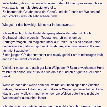
aufschieben, das muss einfach genau in dem Moment passieren. Das ist
was, was ich mir als stressig vorstelle.
Es besteht die Gefahr, dass der Genuß und die Freude am Welpen auf
der Strecke - was ich sehr schade finde.
Wie gut ihr das bewältigt, könnt nur ihr beantworten.
Ich weiß nicht, ob der Pudel der geeigneteste Vertreter ist. Auch
Großpudel haben ordentlich Teperament, oft ein enormes
Sprungvermögen und reagieren stark auf Reize - sie sind absolut keine
Gemütshunde (natürlich gibt es Ausnahmen, aber von denen sollte man
nun nicht ausgehen).
Einen jungen GP, der entspannt und relativ gechillt am Kinderwagen läuft,
kann ich mir nicht vorstellen.
Vielleicht muss es ja auch gar kein Welpe sein? Beim erwachsenen Hund
wüßtet ihr schon, wie er so in etwa drauf ist und ob er gut in euer Leben
passt.
Wenn es doch der Welpe sein soll, würde ich unbedingt einen Züchter
wählen, der etwas Erfahrung hat und seine Welpen gut einschätzen kann
(das ist dann vielleicht auch einer, der die Welpen zuteilt und nicht die
Welpenkäufer aussuchen lässt).
Ich rate, eher noch etwas zu warten, vielleicht könnt ihr ja mal schauen,