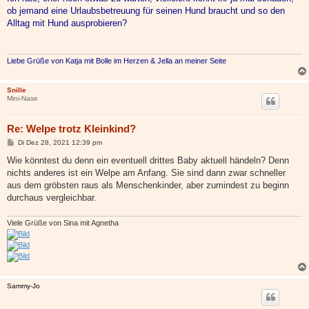
ob jemand eine Urlaubsbetreuung für seinen Hund braucht und so den
Alltag mit Hund ausprobieren?
Liebe Grüße von Katja mit Bolle im Herzen & Jella an meiner Seite
Snille
Mini-Nase
Re: Welpe trotz Kleinkind?
B
Di Dez 28, 2021 12:39 pm
e
i
Wie könntest du denn ein eventuell drittes Baby aktuell händeln? Denn
t
nichts anderes ist ein Welpe am Anfang. Sie sind dann zwar schneller
r
a
aus dem gröbsten raus als Menschenkinder, aber zumindest zu beginn
g
durchaus vergleichbar.
Viele Grüße von Sina mit Agnetha
Sammy-Jo