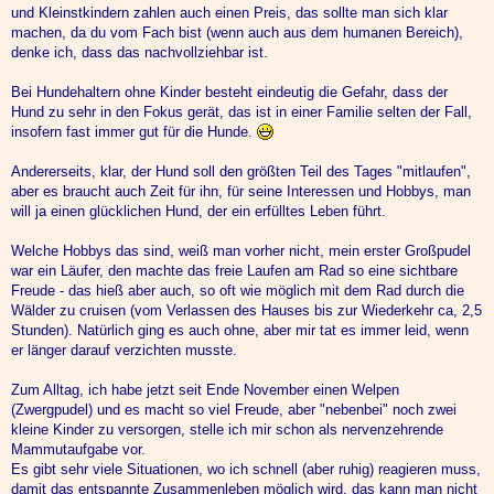
und Kleinstkindern zahlen auch einen Preis, das sollte man sich klar
machen, da du vom Fach bist (wenn auch aus dem humanen Bereich),
denke ich, dass das nachvollziehbar ist.
Bei Hundehaltern ohne Kinder besteht eindeutig die Gefahr, dass der
Hund zu sehr in den Fokus gerät, das ist in einer Familie selten der Fall,
insofern fast immer gut für die Hunde.
Andererseits, klar, der Hund soll den größten Teil des Tages "mitlaufen",
aber es braucht auch Zeit für ihn, für seine Interessen und Hobbys, man
will ja einen glücklichen Hund, der ein erfülltes Leben führt.
Welche Hobbys das sind, weiß man vorher nicht, mein erster Großpudel
war ein Läufer, den machte das freie Laufen am Rad so eine sichtbare
Freude - das hieß aber auch, so oft wie möglich mit dem Rad durch die
Wälder zu cruisen (vom Verlassen des Hauses bis zur Wiederkehr ca, 2,5
Stunden). Natürlich ging es auch ohne, aber mir tat es immer leid, wenn
er länger darauf verzichten musste.
Zum Alltag, ich habe jetzt seit Ende November einen Welpen
(Zwergpudel) und es macht so viel Freude, aber "nebenbei" noch zwei
kleine Kinder zu versorgen, stelle ich mir schon als nervenzehrende
Mammutaufgabe vor.
Es gibt sehr viele Situationen, wo ich schnell (aber ruhig) reagieren muss,
damit das entspannte Zusammenleben möglich wird, das kann man nicht