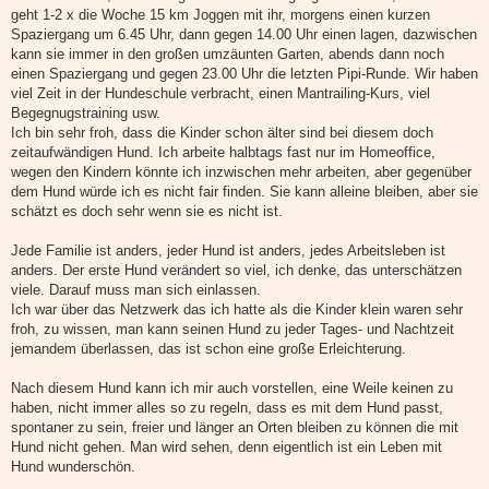
geht 1-2 x die Woche 15 km Joggen mit ihr, morgens einen kurzen
Spaziergang um 6.45 Uhr, dann gegen 14.00 Uhr einen lagen, dazwischen
kann sie immer in den großen umzäunten Garten, abends dann noch
einen Spaziergang und gegen 23.00 Uhr die letzten Pipi-Runde. Wir haben
viel Zeit in der Hundeschule verbracht, einen Mantrailing-Kurs, viel
Begegnugstraining usw.
Ich bin sehr froh, dass die Kinder schon älter sind bei diesem doch
zeitaufwändigen Hund. Ich arbeite halbtags fast nur im Homeoffice,
wegen den Kindern könnte ich inzwischen mehr arbeiten, aber gegenüber
dem Hund würde ich es nicht fair finden. Sie kann alleine bleiben, aber sie
schätzt es doch sehr wenn sie es nicht ist.
Jede Familie ist anders, jeder Hund ist anders, jedes Arbeitsleben ist
anders. Der erste Hund verändert so viel, ich denke, das unterschätzen
viele. Darauf muss man sich einlassen.
Ich war über das Netzwerk das ich hatte als die Kinder klein waren sehr
froh, zu wissen, man kann seinen Hund zu jeder Tages- und Nachtzeit
jemandem überlassen, das ist schon eine große Erleichterung.
Nach diesem Hund kann ich mir auch vorstellen, eine Weile keinen zu
haben, nicht immer alles so zu regeln, dass es mit dem Hund passt,
spontaner zu sein, freier und länger an Orten bleiben zu können die mit
Hund nicht gehen. Man wird sehen, denn eigentlich ist ein Leben mit
Hund wunderschön.