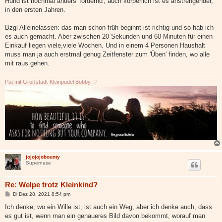
Hund ist nochmal anders 'fordernd', auch körperlich ist es anstrengender,
in den ersten Jahren.
Bzgl Alleinelassen: das man schon früh beginnt ist richtig und so hab ich
es auch gemacht. Aber zwischen 20 Sekunden und 60 Minuten für einen
Einkauf liegen viele,viele Wochen. Und in einem 4 Personen Haushalt
muss man ja auch erstmal genug Zeitfenster zum 'Üben' finden, wo alle
mit raus gehen.
Pat mit Großstadt-Kleinpudel Bobby ♡
jojojojobounty
Supernase
Re: Welpe trotz Kleinkind?
B
Di Dez 28, 2021 8:54 pm
e
i
Ich denke, wo ein Wille ist, ist auch ein Weg, aber ich denke auch, dass
t
es gut ist, wenn man ein genaueres Bild davon bekommt, worauf man
r