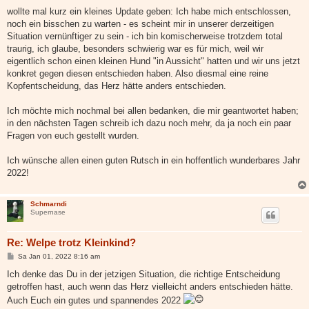
r
a
wollte mal kurz ein kleines Update geben: Ich habe mich entschlossen,
g
noch ein bisschen zu warten - es scheint mir in unserer derzeitigen
Situation vernünftiger zu sein - ich bin komischerweise trotzdem total
traurig, ich glaube, besonders schwierig war es für mich, weil wir
eigentlich schon einen kleinen Hund "in Aussicht" hatten und wir uns jetzt
konkret gegen diesen entschieden haben. Also diesmal eine reine
Kopfentscheidung, das Herz hätte anders entschieden.
Ich möchte mich nochmal bei allen bedanken, die mir geantwortet haben;
in den nächsten Tagen schreib ich dazu noch mehr, da ja noch ein paar
Fragen von euch gestellt wurden.
Ich wünsche allen einen guten Rutsch in ein hoffentlich wunderbares Jahr
2022!
Schmarndi
Supernase
Re: Welpe trotz Kleinkind?
B
Sa Jan 01, 2022 8:16 am
e
i
Ich denke das Du in der jetzigen Situation, die richtige Entscheidung
t
getroffen hast, auch wenn das Herz vielleicht anders entschieden hätte.
r
a
Auch Euch ein gutes und spannendes 2022
g