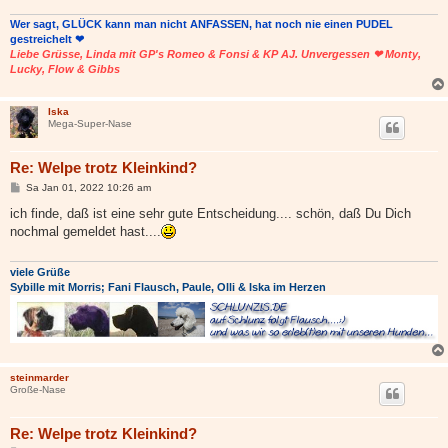
Wer sagt, GLÜCK kann man nicht ANFASSEN, hat noch nie einen PUDEL
gestreichelt ❤
Liebe Grüsse, Linda mit GP's Romeo & Fonsi & KP AJ. Unvergessen ❤ Monty,
Lucky, Flow & Gibbs
Iska
Mega-Super-Nase
Re: Welpe trotz Kleinkind?
B
Sa Jan 01, 2022 10:26 am
e
i
ich finde, daß ist eine sehr gute Entscheidung.... schön, daß Du Dich
t
nochmal gemeldet hast....
r
a
g
viele Grüße
Sybille mit Morris; Fani Flausch, Paule, Olli & Iska im Herzen
steinmarder
Große-Nase
Re: Welpe trotz Kleinkind?