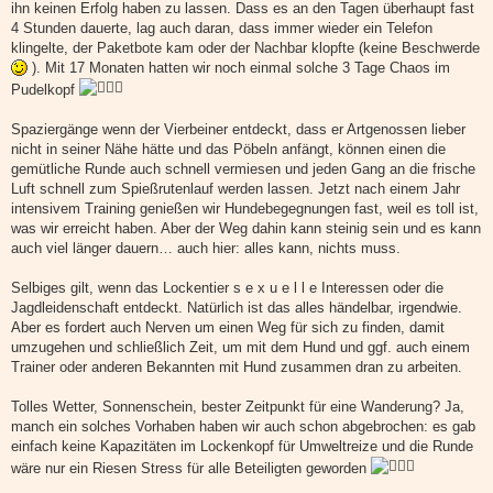
ihn keinen Erfolg haben zu lassen. Dass es an den Tagen überhaupt fast
4 Stunden dauerte, lag auch daran, dass immer wieder ein Telefon
klingelte, der Paketbote kam oder der Nachbar klopfte (keine Beschwerde
). Mit 17 Monaten hatten wir noch einmal solche 3 Tage Chaos im
Pudelkopf
Spaziergänge wenn der Vierbeiner entdeckt, dass er Artgenossen lieber
nicht in seiner Nähe hätte und das Pöbeln anfängt, können einen die
gemütliche Runde auch schnell vermiesen und jeden Gang an die frische
Luft schnell zum Spießrutenlauf werden lassen. Jetzt nach einem Jahr
intensivem Training genießen wir Hundebegegnungen fast, weil es toll ist,
was wir erreicht haben. Aber der Weg dahin kann steinig sein und es kann
auch viel länger dauern… auch hier: alles kann, nichts muss.
Selbiges gilt, wenn das Lockentier s e x u e l l e Interessen oder die
Jagdleidenschaft entdeckt. Natürlich ist das alles händelbar, irgendwie.
Aber es fordert auch Nerven um einen Weg für sich zu finden, damit
umzugehen und schließlich Zeit, um mit dem Hund und ggf. auch einem
Trainer oder anderen Bekannten mit Hund zusammen dran zu arbeiten.
Tolles Wetter, Sonnenschein, bester Zeitpunkt für eine Wanderung? Ja,
manch ein solches Vorhaben haben wir auch schon abgebrochen: es gab
einfach keine Kapazitäten im Lockenkopf für Umweltreize und die Runde
wäre nur ein Riesen Stress für alle Beteiligten geworden