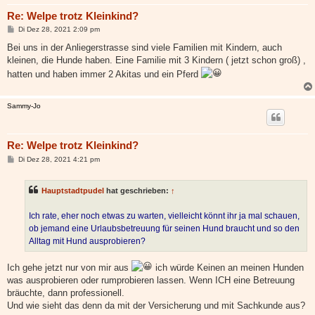
Re: Welpe trotz Kleinkind?
B
Di Dez 28, 2021 2:09 pm
e
i
Bei uns in der Anliegerstrasse sind viele Familien mit Kindern, auch
t
kleinen, die Hunde haben. Eine Familie mit 3 Kindern ( jetzt schon groß) ,
r
a
hatten und haben immer 2 Akitas und ein Pferd
g
Sammy-Jo
Re: Welpe trotz Kleinkind?
B
Di Dez 28, 2021 4:21 pm
e
i
t
Hauptstadtpudel
hat geschrieben:
↑
r
a
g
Ich rate, eher noch etwas zu warten, vielleicht könnt ihr ja mal schauen,
ob jemand eine Urlaubsbetreuung für seinen Hund braucht und so den
Alltag mit Hund ausprobieren?
Ich gehe jetzt nur von mir aus
ich würde Keinen an meinen Hunden
was ausprobieren oder rumprobieren lassen. Wenn ICH eine Betreuung
bräuchte, dann professionell.
Und wie sieht das denn da mit der Versicherung und mit Sachkunde aus?