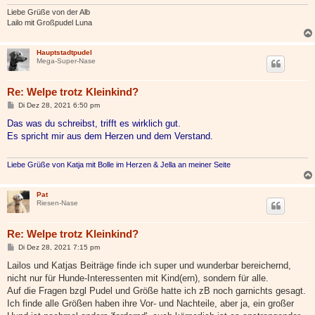
Liebe Grüße von der Alb
Lailo mit Großpudel Luna
Hauptstadtpudel
Mega-Super-Nase
Re: Welpe trotz Kleinkind?
B
Di Dez 28, 2021 6:50 pm
e
i
Das was du schreibst, trifft es wirklich gut.
t
Es spricht mir aus dem Herzen und dem Verstand.
r
a
g
Liebe Grüße von Katja mit Bolle im Herzen & Jella an meiner Seite
Pat
Riesen-Nase
Re: Welpe trotz Kleinkind?
B
Di Dez 28, 2021 7:15 pm
e
i
Lailos und Katjas Beiträge finde ich super und wunderbar bereichernd,
t
nicht nur für Hunde-Interessenten mit Kind(ern), sondern für alle.
r
a
Auf die Fragen bzgl Pudel und Größe hatte ich zB noch garnichts gesagt.
g
Ich finde alle Größen haben ihre Vor- und Nachteile, aber ja, ein großer