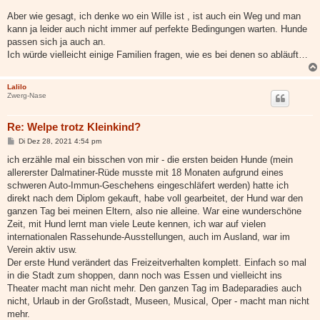
Aber wie gesagt, ich denke wo ein Wille ist , ist auch ein Weg und man
kann ja leider auch nicht immer auf perfekte Bedingungen warten. Hunde
passen sich ja auch an.
Ich würde vielleicht einige Familien fragen, wie es bei denen so abläuft…
Lalilo
Zwerg-Nase
Re: Welpe trotz Kleinkind?
B
Di Dez 28, 2021 4:54 pm
e
i
ich erzähle mal ein bisschen von mir - die ersten beiden Hunde (mein
t
allererster Dalmatiner-Rüde musste mit 18 Monaten aufgrund eines
r
a
schweren Auto-Immun-Geschehens eingeschläfert werden) hatte ich
g
direkt nach dem Diplom gekauft, habe voll gearbeitet, der Hund war den
ganzen Tag bei meinen Eltern, also nie alleine. War eine wunderschöne
Zeit, mit Hund lernt man viele Leute kennen, ich war auf vielen
internationalen Rassehunde-Ausstellungen, auch im Ausland, war im
Verein aktiv usw.
Der erste Hund verändert das Freizeitverhalten komplett. Einfach so mal
in die Stadt zum shoppen, dann noch was Essen und vielleicht ins
Theater macht man nicht mehr. Den ganzen Tag im Badeparadies auch
nicht, Urlaub in der Großstadt, Museen, Musical, Oper - macht man nicht
mehr.