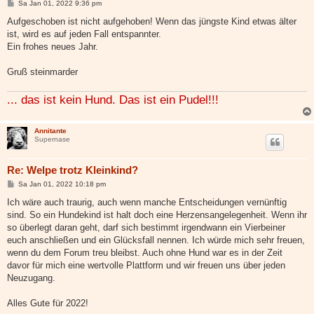
B
Sa Jan 01, 2022 9:36 pm
e
i
Aufgeschoben ist nicht aufgehoben! Wenn das jüngste Kind etwas älter
t
ist, wird es auf jeden Fall entspannter.
r
a
Ein frohes neues Jahr.
g
Gruß steinmarder
... das ist kein Hund. Das ist ein Pudel!!!
Annitante
Supernase
Re: Welpe trotz Kleinkind?
B
Sa Jan 01, 2022 10:18 pm
e
i
Ich wäre auch traurig, auch wenn manche Entscheidungen vernünftig
t
sind. So ein Hundekind ist halt doch eine Herzensangelegenheit. Wenn ihr
r
a
so überlegt daran geht, darf sich bestimmt irgendwann ein Vierbeiner
g
euch anschließen und ein Glücksfall nennen. Ich würde mich sehr freuen,
wenn du dem Forum treu bleibst. Auch ohne Hund war es in der Zeit
davor für mich eine wertvolle Plattform und wir freuen uns über jeden
Neuzugang.
Alles Gute für 2022!