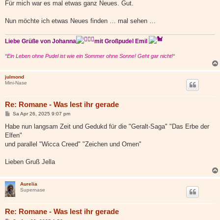
Für mich war es mal etwas ganz Neues. Gut.
Nun möchte ich etwas Neues finden … mal sehen …
Liebe Grüße von Johanna
mit Großpudel Emil
“Ein Leben ohne Pudel ist wie ein Sommer ohne Sonne! Geht gar nicht!“
julmond
Mini-Nase
Re: Romane - Was lest ihr gerade
B
Sa Apr 26, 2025 9:07 pm
e
i
Habe nun langsam Zeit und Gedukd für die "Geralt-Saga" "Das Erbe der
t
Elfen"
r
a
und parallel "Wicca Creed" "Zeichen und Omen"
g
Lieben Gruß Jella
Aurelia
Supernase
Re: Romane - Was lest ihr gerade