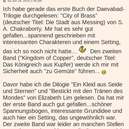
B
So Jun 29, 2025 1:56 pm
e
Ich habe gerade das erste Buch der Daevabad-
i
t
Trilogie durchgelesen: "City of Brass"
r
a
(deutscher Titel: Die Stadt aus Messing) von S.
g
A. Chakraborty. Mir hat es sehr gut
gefallen...spannend geschrieben mit
interessanten Charakteren und einem Setting,
das ich so noch nicht hatte...
Den zweiten
Band ("Kingdom of Copper", deutscher Titel:
Das Königreich aus Kupfer) werde ich mir mit
Sicherheit auch "zu Gemüte" führen...
Davor habe ich die Dilogie "Ein Kleid aus Seide
und Sternen" und "Bestickt mit den Tränen des
Mondes" von Elizabeth Lim gelesen. Da hat mir
der erste Band auch gut gefallen...schöner
Spannungsbogen, interessante Grundidee und
auch hier ein Setting, das ungewöhnlich war.
Der zweite Band war leider an manchen Stellen