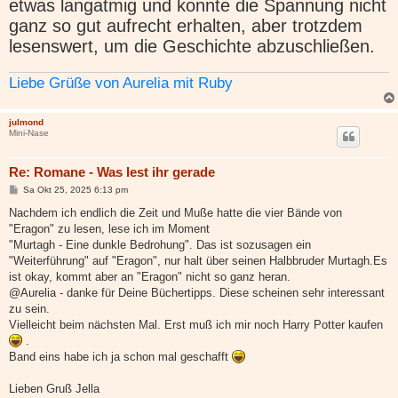
etwas langatmig und konnte die Spannung nicht
ganz so gut aufrecht erhalten, aber trotzdem
lesenswert, um die Geschichte abzuschließen.
Liebe Grüße von Aurelia mit Ruby
julmond
Mini-Nase
Re: Romane - Was lest ihr gerade
B
Sa Okt 25, 2025 6:13 pm
e
i
Nachdem ich endlich die Zeit und Muße hatte die vier Bände von
t
"Eragon" zu lesen, lese ich im Moment
r
a
"Murtagh - Eine dunkle Bedrohung". Das ist sozusagen ein
g
"Weiterführung" auf "Eragon", nur halt über seinen Halbbruder Murtagh.Es
ist okay, kommt aber an "Eragon" nicht so ganz heran.
@Aurelia - danke für Deine Büchertipps. Diese scheinen sehr interessant
zu sein.
Vielleicht beim nächsten Mal. Erst muß ich mir noch Harry Potter kaufen
.
Band eins habe ich ja schon mal geschafft
Lieben Gruß Jella