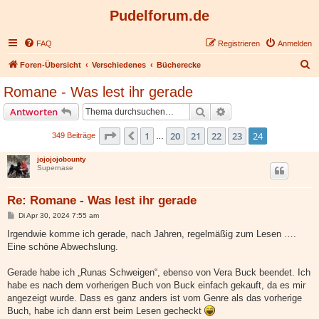
Pudelforum.de
FAQ
Registrieren
Anmelden
S
Foren-Übersicht
Verschiedenes
Bücherecke
u
Romane - Was lest ihr gerade
c
Suche
Erweiterte Suche
Antworten
h
e
Seite
24
von
24
1
20
21
22
23
24
Vorherige
349 Beiträge
…
jojojojobounty
Supernase
Re: Romane - Was lest ihr gerade
B
Di Apr 30, 2024 7:55 am
e
i
Irgendwie komme ich gerade, nach Jahren, regelmäßig zum Lesen ….
t
Eine schöne Abwechslung.
r
a
g
Gerade habe ich „Runas Schweigen“, ebenso von Vera Buck beendet. Ich
habe es nach dem vorherigen Buch von Buck einfach gekauft, da es mir
angezeigt wurde. Dass es ganz anders ist vom Genre als das vorherige
Buch, habe ich dann erst beim Lesen gecheckt