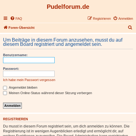
Pudelforum.de
FAQ
Registrieren
Anmelden
S
Foren-Übersicht
u
Um Beiträge in diesem Forum anzusehen, musst du auf
c
diesem Board registriert und angemeldet sein.
h
Benutzername:
e
Passwort:
Ich habe mein Passwort vergessen
Angemeldet bleiben
Meinen Online-Status während dieser Sitzung verbergen
REGISTRIEREN
Du musst in diesem Forum registriert sein, um dich anmelden zu können. Die
Registrierung ist in wenigen Augenblicken erledigt und ermöglicht dir, auf
weitere Funktionen zuzugreifen. Die Board-Administration kann registrierten