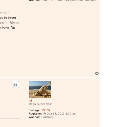
liebt'.
s in ihren
ieren. Meine
a hast Du
N
a
c
h
o
b
e
Isi
n
Mega-Super-Nase
Beiträge:
13075
Registriert:
Fr Dez 13, 2013 8:36 am
Wohnort:
Hamburg