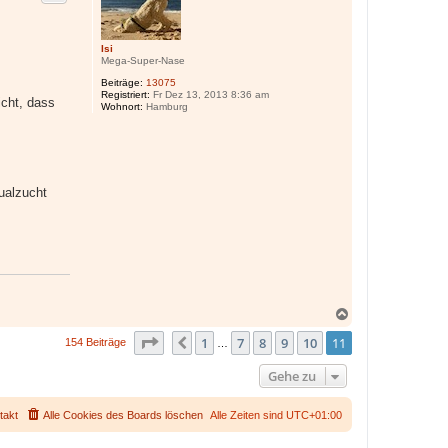
o
b
e
Isi
n
Mega-Super-Nase
Beiträge:
13075
Registriert:
Fr Dez 13, 2013 8:36 am
icht, dass
Wohnort:
Hamburg
ualzucht
N
a
Seite
11
von
11
1
7
8
9
10
11
c
Vorherige
154 Beiträge
…
h
o
Gehe zu
b
e
n
takt
Alle Cookies des Boards löschen
Alle Zeiten sind
UTC+01:00