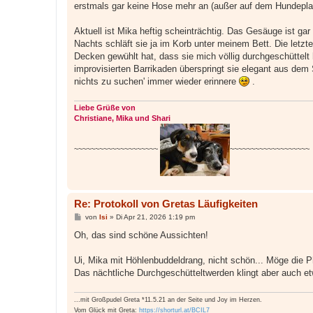
erstmals gar keine Hose mehr an (außer auf dem Hundepla
r
a
g
Aktuell ist Mika heftig scheinträchtig. Das Gesäuge ist gar
Nachts schläft sie ja im Korb unter meinem Bett. Die letz
Decken gewühlt hat, dass sie mich völlig durchgeschüttelt
improvisierten Barrikaden überspringt sie elegant aus dem 
nichts zu suchen' immer wieder erinnere
.
Liebe Grüße von
Christiane, Mika und Shari
~~~~~~~~~~~~~~~~~~~~
~~~~~~~~~~~~~~~~~~~
Re: Protokoll von Gretas Läufigkeiten
B
von
Isi
»
Di Apr 21, 2026 1:19 pm
e
i
Oh, das sind schöne Aussichten!
t
r
a
Ui, Mika mit Höhlenbuddeldrang, nicht schön... Möge die P
g
Das nächtliche Durchgeschütteltwerden klingt aber auch et
...mit Großpudel Greta *11.5.21 an der Seite und Joy im Herzen.
Vom Glück mit Greta:
https://shorturl.at/BCIL7