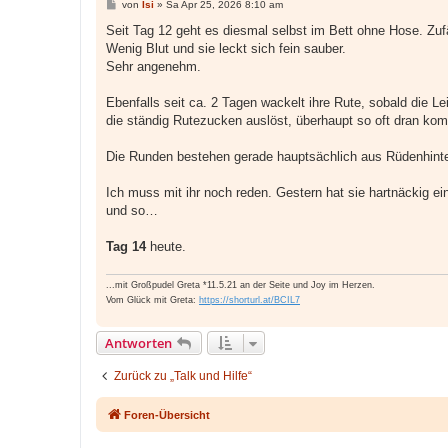
B
von
Isi
»
Sa Apr 25, 2026 8:10 am
e
i
Seit Tag 12 geht es diesmal selbst im Bett ohne Hose. Zu
t
Wenig Blut und sie leckt sich fein sauber.
r
a
Sehr angenehm.
g
Ebenfalls seit ca. 2 Tagen wackelt ihre Rute, sobald die Le
die ständig Rutezucken auslöst, überhaupt so oft dran kom
Die Runden bestehen gerade hauptsächlich aus Rüdenhinte
Ich muss mit ihr noch reden. Gestern hat sie hartnäckig e
und so…
Tag 14
heute.
...mit Großpudel Greta *11.5.21 an der Seite und Joy im Herzen.
Vom Glück mit Greta:
https://shorturl.at/BCIL7
Antworten
Zurück zu „Talk und Hilfe“
Foren-Übersicht