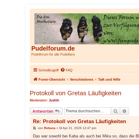
Pudelforum.de
Pudelforum für alle Pudelfans
Schnellzugriff
FAQ
Foren-Übersicht
Verschiedenes
Talk und Hilfe
Protokoll von Gretas Läufigkeiten
Moderator:
Judith
Suche
Erweit
Antworten
Re: Protokoll von Gretas Läufigkeiten
B
von
Rohana
»
Di Apr 21, 2026 12:47 pm
e
i
Das war sowohl bei Kaba als auch bei Mika so, dass die B
t