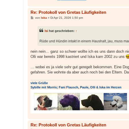
Re: Protokoll von Gretas Läufigkeiten
B
von
Iska
»
Di Apr 21, 2026 1:50 pm
e
i
t
Isi
hat geschrieben:
↑
r
a
g
Rüde und Hündin intakt in einem Haushalt, jau, muss ma
nein nein… ganz so schwer wollte ich es uns dann doch 
Olli war bereits 1998 kastriert und Iska kam 2002 zu uns
… wobei es ja viele sehr gut geregelt bekommen. Eine Dog
gefahren. Sie wohnte da aber auch noch bei den Eltern. Das 
viele Grüße
Sybille mit Morris; Fani Flausch, Paule, Olli & Iska im Herzen
Re: Protokoll von Gretas Läufigkeiten