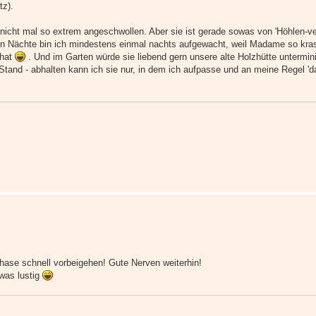
tz).
 nicht mal so extrem angeschwollen. Aber sie ist gerade sowas von 'Höhlen-ver
ten Nächte bin ich mindestens einmal nachts aufgewacht, weil Madame so kras
 hat
. Und im Garten würde sie liebend gern unsere alte Holzhütte untermin
Stand - abhalten kann ich sie nur, in dem ich aufpasse und an meine Regel 'd
hase schnell vorbeigehen! Gute Nerven weiterhin!
was lustig