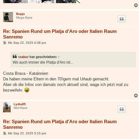
Bupja
Mega-Nase
Re: Spanien Rund um Platja d'Aro oder Italien Raum
Sanremo
B
Mo Sep 22, 2025 4:38 pm
e
i
t
txakur
hat geschrieben:
↑
r
a
Wo auch immer die Platja d'Aro ist...
g
Costa Brava - Katalonien
Da haben meine Eltern in den 70'igern mal Urlaub gemacht.
Aber ob die Infos von damals noch aktuell sind, wage ich jetzt mal zu
bezweifeln.
Lydia85
Mini-Nase
Re: Spanien Rund um Platja d'Aro oder Italien Raum
Sanremo
B
Mo Sep 22, 2025 5:15 pm
e