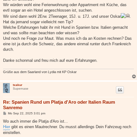
Wir würden wohl eine Ferienwohnung oder Appartment mit Küche, das
evtl sogar an ein Hotel angeschlossen ist, suchen.
Wir sind dann wohl 2Erw. 2Teenager, 15J. u. 17J. und unser Oskar
.
Hat da jemand sogar vielleicht nen Tip?
Welche Erfahrungen habt ihr mit Hund in Spanien bzw. Italien gemacht
und was sollte man beachten oder wissen?
Und noch ne Frage zur Maut. Was muss ich da an Kosten rechnen? Das
eine ist ja durch die Schweiz, das andere einmal runter durch Frankreich
durch.
Danke schonmal und freu mich auf eure Erfahrungen.
Grüße aus dem Saarland von Lydia mit KP Oskar
txakur
Supernase
Re: Spanien Rund um Platja d'Aro oder Italien Raum
Sanremo
B
Mo Sep 22, 2025 3:01 pm
e
i
Wo auch immer die Platja d'Aro ist...
t
Hier
gibt es einen Mautrechner. Du musst allerdings Dein Fahrzeug noch
r
a
einstellen.
g