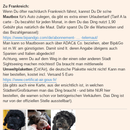
Zu Frankreich:
Wenn Du öfter nach/durch Frankreich fährst, kannst Du Dir so'ne
Mautbox
für's Auto zulegen, da gibt es extra einen Urlaubertarif (Tarif A la
carte - Du bezahlst für jeden Monat, in dem Du das Ding nutzt 1,90
Gebühr plus natürlich die Maut. Dafür sparst Du Dir die Wartezeiten und
das Bezahlgenassel):
https://www.bipandgo.com/de/abonnement- ... -telemaut/
Man kann so Mautboxen auch über ADAC& Co. beziehen, aber Bip&Go
ist m.W. am günstigsten. Damit sind lt. deren Angabe übrigens auch
Spanien und Italien abgedeckt!
Achtung, wenn Du auf dem Weg in der einen oder anderen Stadt
Sightseeing machen möchtest! Da braucht man mittlerweile
Umweltplaketten
(Crit'Air), die deutsche Plakette reicht nicht! Kann man
hier bestellen, kostet incl. Versand 5 Euro
https://www.certificat-air.gouv.fr/
(da gibts auch eine Karte, aus der ersichtlich ist, in welchen
Städten/Großräumen man das Ding braucht - und bitte NUR hier
bestellen, die warnen schon vor betrügerischen Verkäufern. Das Ding ist
nur von der offiziellen Stelle ausstellbar!).