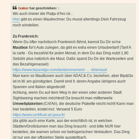
i
t
txakur
hat geschrieben:
↑
r
a
Wo auch immer die Platja d'Aro ist...
g
Hier
gibt es einen Mautrechner. Du musst allerdings Dein Fahrzeug
noch einstellen.
Zu Frankreich:
Wenn Du öfter nach/durch Frankreich fährst, kannst Du Dir so'ne
Mautbox
für's Auto zulegen, da gibt es extra einen Urlaubertarif (Tarif A
la carte - Du bezahlst für jeden Monat, in dem Du das Ding nutzt 1,90
Gebühr plus natürlich die Maut. Dafür sparst Du Dir die Wartezeiten und
das Bezahlgenassel):
https://www.bipandgo.com/de/abonnement- ... -telemaut/
Man kann so Mautboxen auch über ADAC& Co. beziehen, aber Bip&Go
ist m.W. am günstigsten. Damit sind lt. deren Angabe übrigens auch
Spanien und Italien abgedeckt!
Achtung, wenn Du auf dem Weg in der einen oder anderen Stadt
Sightseeing machen möchtest! Da braucht man mittlerweile
Umweltplaketten
(Crit'Air), die deutsche Plakette reicht nicht! Kann man
hier bestellen, kostet incl. Versand 5 Euro
https://www.certificat-air.gouv.fr/
(da gibts auch eine Karte, aus der ersichtlich ist, in welchen
Städten/Großräumen man das Ding braucht - und bitte NUR hier
bestellen, die warnen schon vor betrügerischen Verkäufern. Das Ding
ist nur von der offiziellen Stelle ausstellbar!).