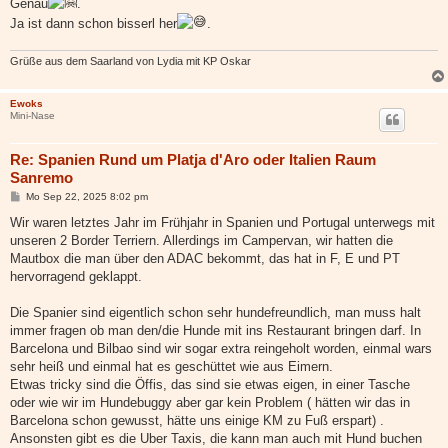
Genau
.
Ja ist dann schon bisserl her
.
Grüße aus dem Saarland von Lydia mit KP Oskar
Ewoks
Mini-Nase
Re: Spanien Rund um Platja d'Aro oder Italien Raum
Sanremo
B
Mo Sep 22, 2025 8:02 pm
e
i
Wir waren letztes Jahr im Frühjahr in Spanien und Portugal unterwegs mit
t
unseren 2 Border Terriern. Allerdings im Campervan, wir hatten die
r
a
Mautbox die man über den ADAC bekommt, das hat in F, E und PT
g
hervorragend geklappt.
Die Spanier sind eigentlich schon sehr hundefreundlich, man muss halt
immer fragen ob man den/die Hunde mit ins Restaurant bringen darf. In
Barcelona und Bilbao sind wir sogar extra reingeholt worden, einmal wars
sehr heiß und einmal hat es geschüttet wie aus Eimern.
Etwas tricky sind die Öffis, das sind sie etwas eigen, in einer Tasche
oder wie wir im Hundebuggy aber gar kein Problem ( hätten wir das in
Barcelona schon gewusst, hätte uns einige KM zu Fuß erspart) .
Ansonsten gibt es die Uber Taxis, die kann man auch mit Hund buchen