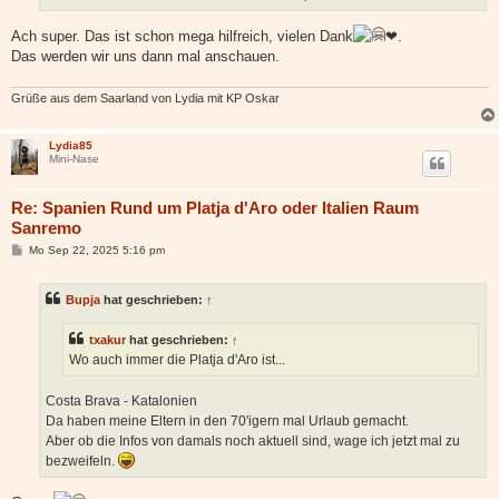
Ach super. Das ist schon mega hilfreich, vielen Dank
❤.
Das werden wir uns dann mal anschauen.
Grüße aus dem Saarland von Lydia mit KP Oskar
Lydia85
Mini-Nase
Re: Spanien Rund um Platja d'Aro oder Italien Raum
Sanremo
B
Mo Sep 22, 2025 5:16 pm
e
i
t
Bupja
hat geschrieben:
↑
r
a
g
txakur
hat geschrieben:
↑
Wo auch immer die Platja d'Aro ist...
Costa Brava - Katalonien
Da haben meine Eltern in den 70'igern mal Urlaub gemacht.
Aber ob die Infos von damals noch aktuell sind, wage ich jetzt mal zu
bezweifeln.