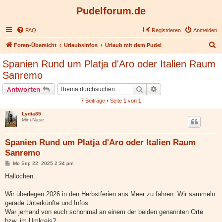
Pudelforum.de
FAQ
Registrieren
Anmelden
S
Foren-Übersicht
Urlaubsinfos
Urlaub mit dem Pudel
u
Spanien Rund um Platja d'Aro oder Italien Raum
c
Sanremo
h
Suche
Erweiterte Suche
Antworten
e
7 Beiträge • Seite
1
von
1
Lydia85
Mini-Nase
Spanien Rund um Platja d'Aro oder Italien Raum
Sanremo
B
Mo Sep 22, 2025 2:34 pm
e
i
Hallöchen.
t
r
a
Wir überlegen 2026 in den Herbstferien ans Meer zu fahren. Wir sammeln
g
gerade Unterkünfte und Infos.
War jemand von euch schonmal an einem der beiden genannten Orte
bzw. im Umkreis?