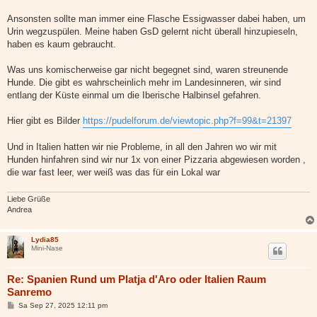
Ansonsten sollte man immer eine Flasche Essigwasser dabei haben, um
Urin wegzuspülen. Meine haben GsD gelernt nicht überall hinzupieseln,
haben es kaum gebraucht.
Was uns komischerweise gar nicht begegnet sind, waren streunende
Hunde. Die gibt es wahrscheinlich mehr im Landesinneren, wir sind
entlang der Küste einmal um die Iberische Halbinsel gefahren.
Hier gibt es Bilder
https://pudelforum.de/viewtopic.php?f=99&t=21397
Und in Italien hatten wir nie Probleme, in all den Jahren wo wir mit
Hunden hinfahren sind wir nur 1x von einer Pizzaria abgewiesen worden ,
die war fast leer, wer weiß was das für ein Lokal war
Liebe Grüße
Andrea
Lydia85
Mini-Nase
Re: Spanien Rund um Platja d'Aro oder Italien Raum
Sanremo
B
Sa Sep 27, 2025 12:11 pm
e