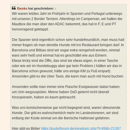
i
t
Ewoks
hat geschrieben:
↑
r
a
Wir waren letztes Jahr im Frühjahr in Spanien und Portugal unterwegs
g
mit unseren 2 Border Terriern. Allerdings im Campervan, wir hatten die
Mautbox die man über den ADAC bekommt, das hat in F, E und PT
hervorragend geklappt.
Die Spanier sind eigentlich schon sehr hundefreundlich, man muss halt
immer fragen ob man den/die Hunde mit ins Restaurant bringen darf. In
Barcelona und Bilbao sind wir sogar extra reingeholt worden, einmal
wars sehr heiß und einmal hat es geschüttet wie aus Eimern.
Etwas tricky sind die Öffis, das sind sie etwas eigen, in einer Tasche
oder wie wir im Hundebuggy aber gar kein Problem ( hätten wir das in
Barcelona schon gewusst, hätte uns einige KM zu Fuß erspart) .
Ansonsten gibt es die Uber Taxis, die kann man auch mit Hund buchen
Ansonsten sollte man immer eine Flasche Essigwasser dabei haben,
um Urin wegzuspülen. Meine haben GsD gelernt nicht überall
hinzupieseln, haben es kaum gebraucht.
Was uns komischerweise gar nicht begegnet sind, waren streunende
Hunde. Die gibt es wahrscheinlich mehr im Landesinneren, wir sind
entlang der Küste einmal um die Iberische Halbinsel gefahren.
Hier gibt es Bilder
https://pudelforum.de/viewtopic.php?f=99&t=21397