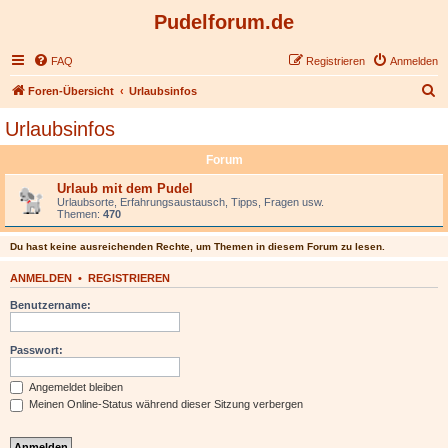
Pudelforum.de
FAQ
Registrieren
Anmelden
S
Foren-Übersicht
Urlaubsinfos
u
Urlaubsinfos
c
Forum
h
e
Urlaub mit dem Pudel
Urlaubsorte, Erfahrungsaustausch, Tipps, Fragen usw.
Themen:
470
Du hast keine ausreichenden Rechte, um Themen in diesem Forum zu lesen.
ANMELDEN
•
REGISTRIEREN
Benutzername:
Passwort:
Angemeldet bleiben
Meinen Online-Status während dieser Sitzung verbergen