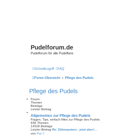
Pudelforum.de
Pudelforum für alle Pudelfans
Schnellzugriff
FAQ
Foren-Übersicht
Pflege des Pudels
Pflege des Pudels
Forum
Themen
Beiträge
Letzter Beitrag
Allgemeines zur Pflege des Pudels
Fragen, Tips, einfach Alles zur Pflege des Pudels
936
Themen
14528
Beiträge
Letzter Beitrag
Re: Zähneputzen - jetzt aber!…
N
von
Pat
e