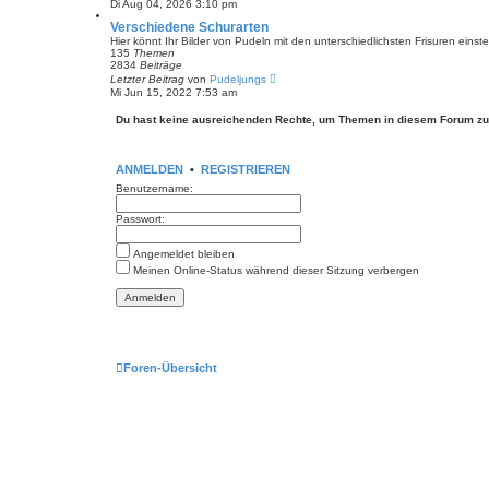
Di Aug 04, 2026 3:10 pm
u
e
Verschiedene Schurarten
s
Hier könnt Ihr Bilder von Pudeln mit den unterschiedlichsten Frisuren eins
t
135
Themen
e
2834
Beiträge
r
N
Letzter Beitrag
von
Pudeljungs
B
e
Mi Jun 15, 2022 7:53 am
e
u
i
e
Du hast keine ausreichenden Rechte, um Themen in diesem Forum zu
t
s
r
t
a
e
g
r
ANMELDEN
•
REGISTRIEREN
B
e
Benutzername:
i
t
Passwort:
r
a
g
Angemeldet bleiben
Meinen Online-Status während dieser Sitzung verbergen
Foren-Übersicht