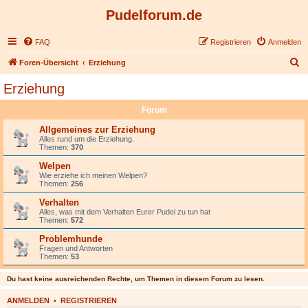
Pudelforum.de
FAQ
Registrieren
Anmelden
S
Foren-Übersicht
Erziehung
u
Erziehung
c
Forum
h
e
Allgemeines zur Erziehung
Alles rund um die Erziehung.
Themen:
370
Welpen
Wie erziehe ich meinen Welpen?
Themen:
256
Verhalten
Alles, was mit dem Verhalten Eurer Pudel zu tun hat
Themen:
572
Problemhunde
Fragen und Antworten
Themen:
53
Du hast keine ausreichenden Rechte, um Themen in diesem Forum zu lesen.
ANMELDEN
•
REGISTRIEREN