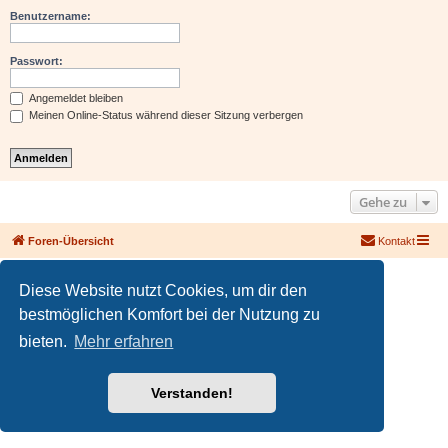
Benutzername:
Passwort:
Angemeldet bleiben
Meinen Online-Status während dieser Sitzung verbergen
Gehe zu
Foren-Übersicht
Kontakt
Powered by
phpBB
® Forum Software © phpBB Limited
Diese Website nutzt Cookies, um dir den
Deutsche Übersetzung durch
phpBB.de
PRIVACY_LINK
|
TERMS_LINK
bestmöglichen Komfort bei der Nutzung zu
bieten.
Mehr erfahren
Verstanden!