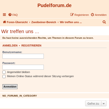
Pudelforum.de
FAQ
Registrieren
Anmelden
S
Foren-Übersicht
Zweibeiner-Bereich
Wir treffen uns ...
u
Wir treffen uns ...
c
Du hast keine ausreichenden Rechte, um Themen in diesem Forum zu lesen.
h
e
ANMELDEN
•
REGISTRIEREN
Benutzername:
Passwort:
Angemeldet bleiben
Meinen Online-Status während dieser Sitzung verbergen
NO_FORUMS_IN_CATEGORY
Gehe zu