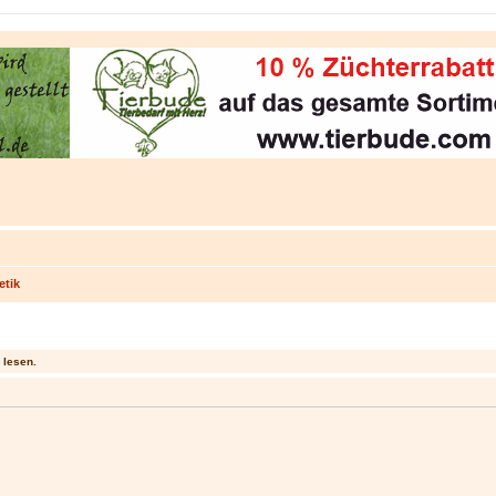
etik
 lesen.