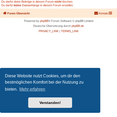
Du darfst deine Beiträge in diesem Forum
nicht
löschen.
Du darfst
keine
Dateianhänge in diesem Forum erstellen.
Foren-Übersicht
Kontakt
Powered by
phpBB
® Forum Software © phpBB Limited
Deutsche Übersetzung durch
phpBB.de
PRIVACY_LINK
|
TERMS_LINK
Diese Website nutzt Cookies, um dir den
bestmöglichen Komfort bei der Nutzung zu
bieten.
Mehr erfahren
Verstanden!