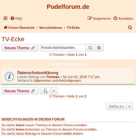
Pudelforum.de
FAQ
Registrieren
Anmelden
S
Foren-Übersicht
Verschiedenes
TV-Ecke
u
TV-Ecke
c
Suche
Erweiterte Suche
Neues Thema
h
0 Themen • Seite
1
von
1
e
Bekanntmachungen
Datenschutzerklärung
Letzter Beitrag von
Thomas
«
Sa Jun 02, 2018 7:27 pm
Verfasst in
Allgemeines und Ankündigungen
Neues Thema
0 Themen • Seite
1
von
1
Gehe zu
BERECHTIGUNGEN IN DIESEM FORUM
Du darfst
keine
neuen Themen in diesem Forum erstellen.
Du darfst
keine
Antworten zu Themen in diesem Forum erstellen.
Du darfst deine Beiträge in diesem Forum
nicht
ändern.