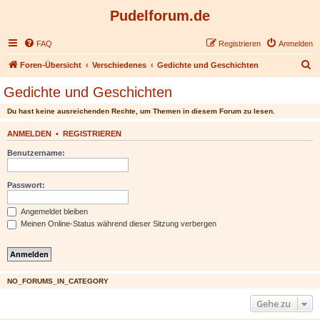
Pudelforum.de
FAQ
Registrieren
Anmelden
S
Foren-Übersicht
Verschiedenes
Gedichte und Geschichten
u
Gedichte und Geschichten
c
Du hast keine ausreichenden Rechte, um Themen in diesem Forum zu lesen.
h
e
ANMELDEN
•
REGISTRIEREN
Benutzername:
Passwort:
Angemeldet bleiben
Meinen Online-Status während dieser Sitzung verbergen
NO_FORUMS_IN_CATEGORY
Gehe zu