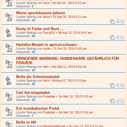
Letzter Beitrag von
Iska
«
Mi Okt 22, 2014 8:23 am
Antworten:
5
Meine sportskanone (ahem)
Letzter Beitrag von
Moni
«
Di Sep 16, 2014 6:21 am
Antworten:
15
1
2
Dusty in Farbe und Bunt ...
Letzter Beitrag von
Dusty02
«
Mi Aug 13, 2014 8:41 am
Antworten:
25
1
2
Harlekin-Mutant in apricot-schwarz
Letzter Beitrag von
mulle
«
Di Jun 10, 2014 8:45 pm
Antworten:
10
DRINGENDE WARNUNG: HUNDEHAARE GEFÄHRLICH FÜR
FRAUEN!
Letzter Beitrag von
dino
«
Mo Mai 12, 2014 6:03 am
Antworten:
10
Bolle als Schnürenpudel
Letzter Beitrag von
Iska
«
Mi Aug 07, 2013 5:53 pm
Antworten:
25
1
2
Carl hat eingeladen
Letzter Beitrag von
Pudeljule
«
So Mär 10, 2013 9:15 pm
Antworten:
15
1
2
Ein musikalischer Pudel
Letzter Beitrag von
Pudeljule
«
So Mär 10, 2013 9:14 pm
Antworten:
7
Bolle in HH
Letzter Beitrag von
Hauptstadtpudel
«
So Jan 13, 2013 8:31 pm