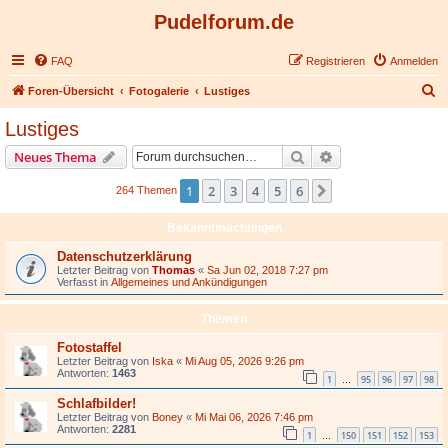
Pudelforum.de
FAQ
Registrieren
Anmelden
S
Foren-Übersicht
Fotogalerie
Lustiges
u
Lustiges
c
Suche
Erweiterte Suche
Neues Thema
h
e
1
2
3
4
5
6
Nächste
264 Themen
Bekanntmachungen
Datenschutzerklärung
Letzter Beitrag von
Thomas
«
Sa Jun 02, 2018 7:27 pm
Verfasst in
Allgemeines und Ankündigungen
Themen
Fotostaffel
Letzter Beitrag von
Iska
«
Mi Aug 05, 2026 9:26 pm
Antworten:
1463
1
95
96
97
98
…
Schlafbilder!
Letzter Beitrag von
Boney
«
Mi Mai 06, 2026 7:46 pm
Antworten:
2281
1
150
151
152
153
…