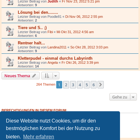
Letzter Beitrag von
Judith
«
Fr Nov 23, 2012 5:21 pm
Antworten:
9
Lösung bei den........
Letzter Beitrag von
Poodle81
«
Di Nov 06, 2012 2:55 pm
Antworten:
2
Tiere und S.. ;)
Letzter Beitrag von
Fibi
«
Mi Okt 31, 2012 4:56 am
Antworten:
6
Rentner halt...
Letzter Beitrag von
Landina2011
«
So Okt 28, 2012 3:03 pm
Antworten:
9
Kletterpudel - einmal durchs Labyrinth
Letzter Beitrag von
Angela
«
Fr Okt 26, 2012 3:39 pm
Antworten:
14
Neues Thema
1
2
3
4
5
6
Nächste
264 Themen
Gehe zu
BERECHTIGUNGEN IN DIESEM FORUM
Du darfst
keine
neuen Themen in diesem Forum erstellen.
Diese Website nutzt Cookies, um dir den
Du darfst
keine
Antworten zu Themen in diesem Forum erstellen.
Du darfst deine Beiträge in diesem Forum
nicht
ändern.
bestmöglichen Komfort bei der Nutzung zu
Du darfst deine Beiträge in diesem Forum
nicht
löschen.
Du darfst
keine
Dateianhänge in diesem Forum erstellen.
bieten.
Mehr erfahren