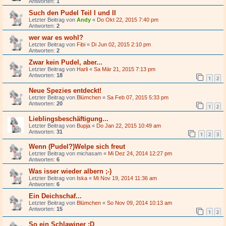
Antworten:
1
Such den Pudel Teil I und II
Letzter Beitrag von
Andy
«
Do Okt 22, 2015 7:40 pm
Antworten:
2
wer war es wohl?
Letzter Beitrag von
Fibi
«
Di Jun 02, 2015 2:10 pm
Antworten:
2
Zwar kein Pudel, aber...
Letzter Beitrag von
Harli
«
Sa Mär 21, 2015 7:13 pm
Antworten:
18
1
2
Neue Spezies entdeckt!
Letzter Beitrag von
Blümchen
«
Sa Feb 07, 2015 5:33 pm
Antworten:
20
1
2
Lieblingsbeschäftigung...
Letzter Beitrag von
Bupja
«
Do Jan 22, 2015 10:49 am
Antworten:
31
1
2
3
Wenn (Pudel?)Welpe sich freut
Letzter Beitrag von
michasam
«
Mi Dez 24, 2014 12:27 pm
Antworten:
6
Was isser wieder albern ;-)
Letzter Beitrag von
Iska
«
Mi Nov 19, 2014 11:36 am
Antworten:
6
Ein Deichschaf...
Letzter Beitrag von
Blümchen
«
So Nov 09, 2014 10:13 am
Antworten:
15
1
2
So ein Schlawiner :D