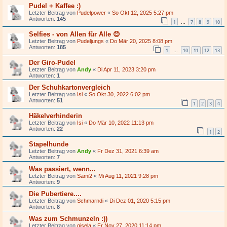
Pudel + Kaffee :)
Letzter Beitrag von
Pudelpower
«
So Okt 12, 2025 5:27 pm
Antworten:
145
1
7
8
9
10
…
Selfies - von Allen für Alle 😊
Letzter Beitrag von
Pudeljungs
«
Do Mär 20, 2025 8:08 pm
Antworten:
185
1
10
11
12
13
…
Der Giro-Pudel
Letzter Beitrag von
Andy
«
Di Apr 11, 2023 3:20 pm
Antworten:
1
Der Schuhkartonvergleich
Letzter Beitrag von
Isi
«
So Okt 30, 2022 6:02 pm
Antworten:
51
1
2
3
4
Häkelverhinderin
Letzter Beitrag von
Isi
«
Do Mär 10, 2022 11:13 pm
Antworten:
22
1
2
Stapelhunde
Letzter Beitrag von
Andy
«
Fr Dez 31, 2021 6:39 am
Antworten:
7
Was passiert, wenn...
Letzter Beitrag von
Sämi2
«
Mi Aug 11, 2021 9:28 pm
Antworten:
9
Die Pubertiere....
Letzter Beitrag von
Schmarndi
«
Di Dez 01, 2020 5:15 pm
Antworten:
8
Was zum Schmunzeln :))
Letzter Beitrag von
gisela
«
Fr Nov 27, 2020 11:14 pm