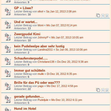
Antworten:
9
GP = Löwe?
Letzter Beitrag von
elkel
«
Sa Jan 12, 2013 2:08 pm
Antworten:
16
1
2
Und er wartet...
Letzter Beitrag von
Moni
«
Mo Jan 07, 2013 8:14 pm
Antworten:
13
Zwergpudel Kimi
Letzter Beitrag von
JohnnyP
«
Mo Jan 07, 2013 10:05 am
Antworten:
10
kein Pudelwelpe aber sehr lustig
Letzter Beitrag von
Landina2011
«
So Jan 06, 2013 10:06 pm
Antworten:
2
Schaufensterpudel.....
Letzter Beitrag von
Christiane138
«
Do Dez 20, 2012 9:38 am
Antworten:
8
Immer gut schütteln
Letzter Beitrag von
mulle
«
Di Dez 18, 2012 8:35 pm
Antworten:
6
Brille für das Pü oder was???
Letzter Beitrag von
yago
«
Mo Dez 17, 2012 4:58 pm
Antworten:
22
1
2
gerade gefunden....
Letzter Beitrag von
Pudeljule
«
Mo Dez 10, 2012 6:11 pm
Antworten:
5
Hund im Hotel