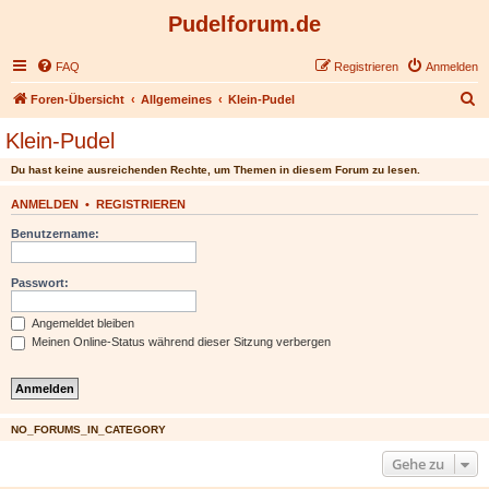
Pudelforum.de
FAQ
Registrieren
Anmelden
S
Foren-Übersicht
Allgemeines
Klein-Pudel
u
Klein-Pudel
c
Du hast keine ausreichenden Rechte, um Themen in diesem Forum zu lesen.
h
e
ANMELDEN
•
REGISTRIEREN
Benutzername:
Passwort:
Angemeldet bleiben
Meinen Online-Status während dieser Sitzung verbergen
NO_FORUMS_IN_CATEGORY
Gehe zu