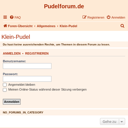
Pudelforum.de
FAQ
Registrieren
Anmelden
S
Foren-Übersicht
Allgemeines
Klein-Pudel
u
Klein-Pudel
c
Du hast keine ausreichenden Rechte, um Themen in diesem Forum zu lesen.
h
e
ANMELDEN
•
REGISTRIEREN
Benutzername:
Passwort:
Angemeldet bleiben
Meinen Online-Status während dieser Sitzung verbergen
NO_FORUMS_IN_CATEGORY
Gehe zu