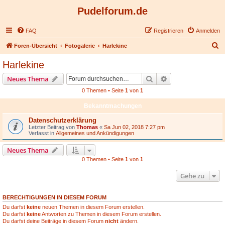
Pudelforum.de
FAQ
Registrieren
Anmelden
S
Foren-Übersicht
Fotogalerie
Harlekine
u
Harlekine
c
Suche
Erweiterte Suche
Neues Thema
h
0 Themen • Seite
1
von
1
e
Bekanntmachungen
Datenschutzerklärung
Letzter Beitrag von
Thomas
«
Sa Jun 02, 2018 7:27 pm
Verfasst in
Allgemeines und Ankündigungen
Neues Thema
0 Themen • Seite
1
von
1
Gehe zu
BERECHTIGUNGEN IN DIESEM FORUM
Du darfst
keine
neuen Themen in diesem Forum erstellen.
Du darfst
keine
Antworten zu Themen in diesem Forum erstellen.
Du darfst deine Beiträge in diesem Forum
nicht
ändern.