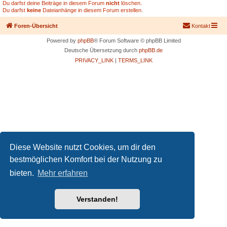
Du darfst deine Beiträge in diesem Forum
nicht
löschen.
Du darfst
keine
Dateianhänge in diesem Forum erstellen.
Foren-Übersicht
Kontakt
Powered by
phpBB
® Forum Software © phpBB Limited
Deutsche Übersetzung durch
phpBB.de
PRIVACY_LINK
|
TERMS_LINK
Diese Website nutzt Cookies, um dir den
bestmöglichen Komfort bei der Nutzung zu
bieten.
Mehr erfahren
Verstanden!