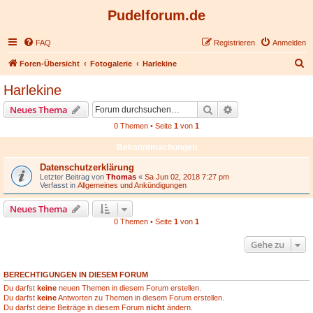
Pudelforum.de
FAQ
Registrieren
Anmelden
S
Foren-Übersicht
Fotogalerie
Harlekine
u
Harlekine
c
Suche
Erweiterte Suche
Neues Thema
h
0 Themen • Seite
1
von
1
e
Bekanntmachungen
Datenschutzerklärung
Letzter Beitrag von
Thomas
«
Sa Jun 02, 2018 7:27 pm
Verfasst in
Allgemeines und Ankündigungen
Neues Thema
0 Themen • Seite
1
von
1
Gehe zu
BERECHTIGUNGEN IN DIESEM FORUM
Du darfst
keine
neuen Themen in diesem Forum erstellen.
Du darfst
keine
Antworten zu Themen in diesem Forum erstellen.
Du darfst deine Beiträge in diesem Forum
nicht
ändern.