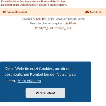
Du darfst deine Beiträge in diesem Forum
nicht
löschen.
Du darfst
keine
Dateianhänge in diesem Forum erstellen.
Foren-Übersicht
Kontakt
Powered by
phpBB
® Forum Software © phpBB Limited
Deutsche Übersetzung durch
phpBB.de
PRIVACY_LINK
|
TERMS_LINK
Diese Website nutzt Cookies, um dir den
bestmöglichen Komfort bei der Nutzung zu
bieten.
Mehr erfahren
Verstanden!