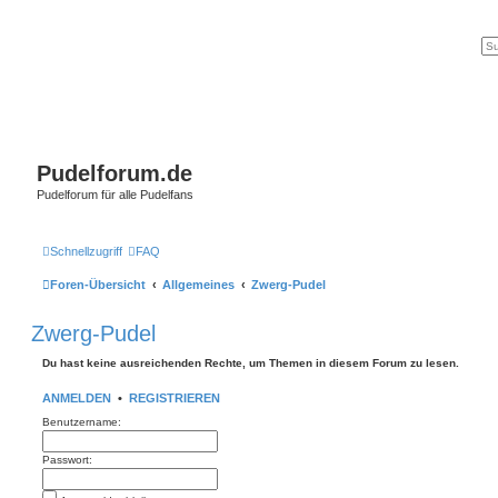
Pudelforum.de
Pudelforum für alle Pudelfans
Schnellzugriff
FAQ
Foren-Übersicht
Allgemeines
Zwerg-Pudel
Zwerg-Pudel
Du hast keine ausreichenden Rechte, um Themen in diesem Forum zu lesen.
ANMELDEN
•
REGISTRIEREN
Benutzername:
Passwort: