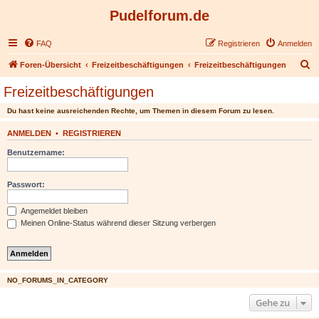
Pudelforum.de
FAQ
Registrieren
Anmelden
S
Foren-Übersicht
Freizeitbeschäftigungen
Freizeitbeschäftigungen
u
Freizeitbeschäftigungen
c
Du hast keine ausreichenden Rechte, um Themen in diesem Forum zu lesen.
h
e
ANMELDEN
•
REGISTRIEREN
Benutzername:
Passwort:
Angemeldet bleiben
Meinen Online-Status während dieser Sitzung verbergen
NO_FORUMS_IN_CATEGORY
Gehe zu