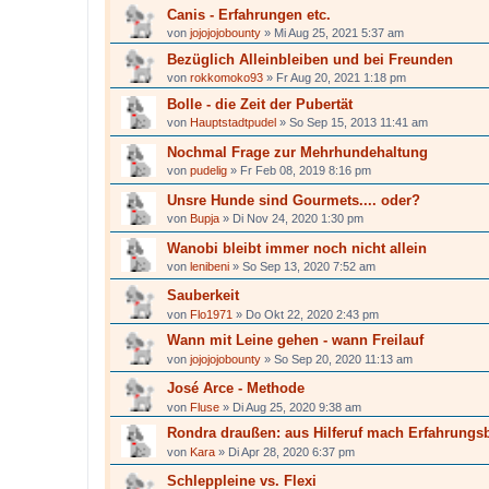
Canis - Erfahrungen etc.
von
jojojojobounty
»
Mi Aug 25, 2021 5:37 am
Bezüglich Alleinbleiben und bei Freunden
von
rokkomoko93
»
Fr Aug 20, 2021 1:18 pm
Bolle - die Zeit der Pubertät
von
Hauptstadtpudel
»
So Sep 15, 2013 11:41 am
Nochmal Frage zur Mehrhundehaltung
von
pudelig
»
Fr Feb 08, 2019 8:16 pm
Unsre Hunde sind Gourmets.... oder?
von
Bupja
»
Di Nov 24, 2020 1:30 pm
Wanobi bleibt immer noch nicht allein
von
lenibeni
»
So Sep 13, 2020 7:52 am
Sauberkeit
von
Flo1971
»
Do Okt 22, 2020 2:43 pm
Wann mit Leine gehen - wann Freilauf
von
jojojojobounty
»
So Sep 20, 2020 11:13 am
José Arce - Methode
von
Fluse
»
Di Aug 25, 2020 9:38 am
Rondra draußen: aus Hilferuf mach Erfahrungsb
von
Kara
»
Di Apr 28, 2020 6:37 pm
Schleppleine vs. Flexi