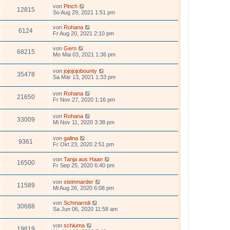
von
Pinch
12815
So Aug 29, 2021 1:51 pm
von
Rohana
6124
Fr Aug 20, 2021 2:10 pm
von
Gero
68215
Mo Mai 03, 2021 1:36 pm
von
jojojojobounty
35478
Sa Mär 13, 2021 1:33 pm
von
Rohana
21650
Fr Nov 27, 2020 1:16 pm
von
Rohana
33009
Mi Nov 11, 2020 3:38 pm
von
galina
9361
Fr Okt 23, 2020 2:51 pm
von
Tanja aus Haan
16500
Fr Sep 25, 2020 6:40 pm
von
steinmarder
11589
Mi Aug 26, 2020 6:08 pm
von
Schmarndi
30688
Sa Jun 06, 2020 11:58 am
von
schiuma
19619