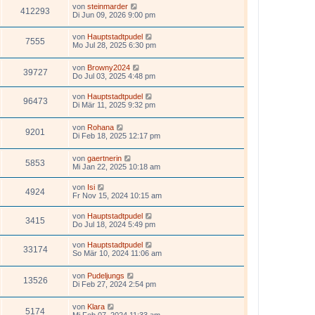
von
steinmarder
412293
Di Jun 09, 2026 9:00 pm
von
Hauptstadtpudel
7555
Mo Jul 28, 2025 6:30 pm
von
Browny2024
39727
Do Jul 03, 2025 4:48 pm
von
Hauptstadtpudel
96473
Di Mär 11, 2025 9:32 pm
von
Rohana
9201
Di Feb 18, 2025 12:17 pm
von
gaertnerin
5853
Mi Jan 22, 2025 10:18 am
von
Isi
4924
Fr Nov 15, 2024 10:15 am
von
Hauptstadtpudel
3415
Do Jul 18, 2024 5:49 pm
von
Hauptstadtpudel
33174
So Mär 10, 2024 11:06 am
von
Pudeljungs
13526
Di Feb 27, 2024 2:54 pm
von
Klara
5174