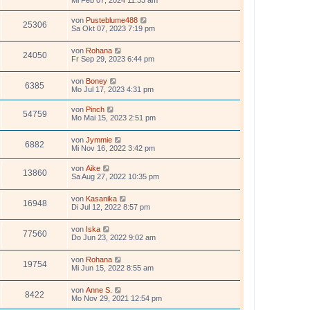
Mi Feb 07, 2024 11:33 am
von
Pusteblume488
25306
Sa Okt 07, 2023 7:19 pm
von
Rohana
24050
Fr Sep 29, 2023 6:44 pm
von
Boney
6385
Mo Jul 17, 2023 4:31 pm
von
Pinch
54759
Mo Mai 15, 2023 2:51 pm
von
Jymmie
6882
Mi Nov 16, 2022 3:42 pm
von
Aike
13860
Sa Aug 27, 2022 10:35 pm
von
Kasanika
16948
Di Jul 12, 2022 8:57 pm
von
Iska
77560
Do Jun 23, 2022 9:02 am
von
Rohana
19754
Mi Jun 15, 2022 8:55 am
von
Anne S.
8422
Mo Nov 29, 2021 12:54 pm