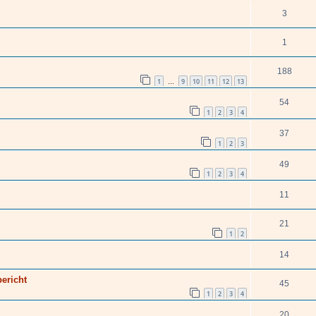
3
1
188
1
9
10
11
12
13
…
54
1
2
3
4
37
1
2
3
49
1
2
3
4
11
21
1
2
14
ericht
45
1
2
3
4
20