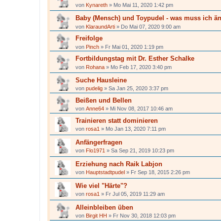
von
Kynareth
»
Mo Mai 11, 2020 1:42 pm
Baby (Mensch) und Toypudel - was muss ich ä
von
KlaraundArti
»
Do Mai 07, 2020 9:00 am
Freifolge
von
Pinch
»
Fr Mai 01, 2020 1:19 pm
Fortbildungstag mit Dr. Esther Schalke
von
Rohana
»
Mo Feb 17, 2020 3:40 pm
Suche Hausleine
von
pudelig
»
Sa Jan 25, 2020 3:37 pm
Beißen und Bellen
von
Anne64
»
Mi Nov 08, 2017 10:46 am
Trainieren statt dominieren
von
rosa1
»
Mo Jan 13, 2020 7:11 pm
Anfängerfragen
von
Flo1971
»
Sa Sep 21, 2019 10:23 pm
Erziehung nach Raik Labjon
von
Hauptstadtpudel
»
Fr Sep 18, 2015 2:26 pm
Wie viel "Härte"?
von
rosa1
»
Fr Jul 05, 2019 11:29 am
Alleinbleiben üben
von
Birgit HH
»
Fr Nov 30, 2018 12:03 pm