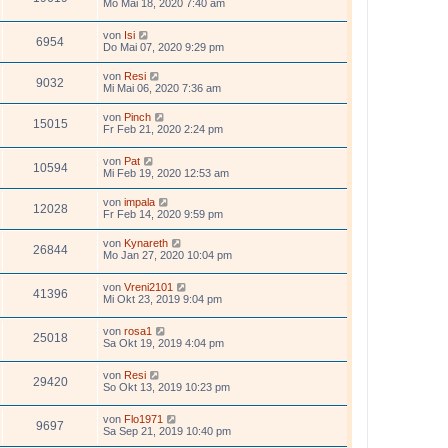
Mo Mai 18, 2020 7:40 am
von
Isi
6954
Do Mai 07, 2020 9:29 pm
von
Resi
9032
Mi Mai 06, 2020 7:36 am
von
Pinch
15015
Fr Feb 21, 2020 2:24 pm
von
Pat
10594
Mi Feb 19, 2020 12:53 am
von
impala
12028
Fr Feb 14, 2020 9:59 pm
von
Kynareth
26844
Mo Jan 27, 2020 10:04 pm
von
Vreni2101
41396
Mi Okt 23, 2019 9:04 pm
von
rosa1
25018
Sa Okt 19, 2019 4:04 pm
von
Resi
29420
So Okt 13, 2019 10:23 pm
von
Flo1971
9697
Sa Sep 21, 2019 10:40 pm