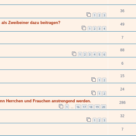
36
1
2
3
n als Zweibeiner dazu beitragen?
49
1
2
3
4
7
88
1
2
3
4
5
6
6
15
1
2
24
1
2
wenn Herrchen und Frauchen anstrengend werden.
286
1
16
17
18
19
20
…
32
1
2
3
7