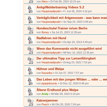
von
Klara
»
Di Feb 06, 2024 10:24 am
Antigiftködertraining Videos S.2
von
Hauptstadtpudel
»
Fr Jun 05, 2015 4:16 pm
Verträglichkeit mit Artgenossen - was kann ma
von
Hauptstadtpudel
»
So Sep 24, 2023 4:09 pm
Hundeschule/-Trainer in/um Berlin
von
Boney
»
Sa Jul 15, 2023 12:28 pm
Radfahren mit Hund
von
Hauptstadtpudel
»
Do Apr 04, 2013 4:49 pm
Wenn das Kommando nicht ausgeführt wird
von
Hauptstadtpudel
»
Mi Nov 16, 2022 12:35 pm
Der ultimative Tipp zur Leinenführigkeit
von
Hauptstadtpudel
»
Di Aug 23, 2022 7:53 pm
Hühner und Welpe
von
Kasanika
»
Di Jun 07, 2022 7:57 pm
Das Leben mit den jungen Wilden ... oder ... 
von
jojojojobounty
»
Di Dez 22, 2020 6:48 pm
Älterer Ersthund plus Welpe
von
Andy
»
Mi Mär 09, 2022 6:10 pm
Katzenjammer
von
Peach
»
Mi Okt 28, 2020 7:04 pm