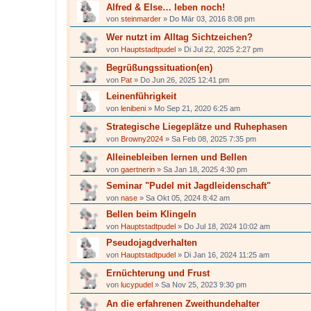
Alfred & Else… leben noch!
von
steinmarder
»
Do Mär 03, 2016 8:08 pm
Wer nutzt im Alltag Sichtzeichen?
von
Hauptstadtpudel
»
Di Jul 22, 2025 2:27 pm
Begrüßungssituation(en)
von
Pat
»
Do Jun 26, 2025 12:41 pm
Leinenführigkeit
von
lenibeni
»
Mo Sep 21, 2020 6:25 am
Strategische Liegeplätze und Ruhephasen
von
Browny2024
»
Sa Feb 08, 2025 7:35 pm
Alleinebleiben lernen und Bellen
von
gaertnerin
»
Sa Jan 18, 2025 4:30 pm
Seminar "Pudel mit Jagdleidenschaft"
von
nase
»
Sa Okt 05, 2024 8:42 am
Bellen beim Klingeln
von
Hauptstadtpudel
»
Do Jul 18, 2024 10:02 am
Pseudojagdverhalten
von
Hauptstadtpudel
»
Di Jan 16, 2024 11:25 am
Ernüchterung und Frust
von
lucypudel
»
Sa Nov 25, 2023 9:30 pm
An die erfahrenen Zweithundehalter