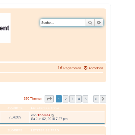
Suche
Erweiterte Suche
Registrieren
Anmelden
Seite
1
von
8
1
2
3
4
5
8
Nächste
370 Themen
…
ZUGRIFFE
LETZTER BEITRAG
von
Thomas
714289
Sa Jun 02, 2018 7:27 pm
ZUGRIFFE
LETZTER BEITRAG