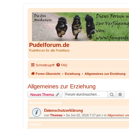
Pudelforum.de
Pudelforum für alle Pudelfans
Schnellzugriff
FAQ
Foren-Übersicht
Erziehung
Allgemeines zur Erziehung
Allgemeines zur Erziehung
Suche
Erw
Neues Thema
BEKANNTMACHUNGEN
Datenschutzerklärung
von
Thomas
»
Sa Jun 02, 2018 7:27 pm
» in
Allgemeines u
THEMEN