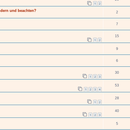
1
2
ndern und beachten?
2
7
15
1
2
9
6
30
1
2
3
53
1
2
3
4
28
1
2
40
1
2
3
5