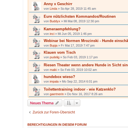
Anny x Geschirr
von
Linda
»
So Apr 28, 2019 11:45 am
Eure nützlichsten Kommandos/Routinen
von
Buddyx
»
Mi Mai 08, 2019 12:30 pm
Kameraempfehlung?
von
inci
»
Mi Jun 05, 2019 1:46 pm
Webinar bei Normen Mrozinski - Hunde einsch
von
Bupja
»
Fr Mai 17, 2019 7:47 pm
Klauen vom Tisch
von
pudelig
»
So Feb 03, 2019 1:17 pm
Riesen Theater wenn andere Hunde in Sicht si
von
maiki
»
So Feb 03, 2019 10:02 am
hundebox wieso?
von
impala
»
Mo Sep 22, 2014 6:01 pm
Toilettentraining indoor - wie Katzenklo?
von
gaertnerin
»
Do Nov 16, 2017 8:26 am
Neues Thema
Zurück zur Foren-Übersicht
BERECHTIGUNGEN IN DIESEM FORUM