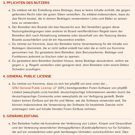
3. PFLICHTEN DES NUTZERS
Du erklärst mit der Erstellung eines Beitrags, dass er keine Inhalte enthält, die gegen
geltendes Recht oder die guten Sitten verstoßen. Du erklärst insbesondere, dass du
das Recht besitzt, die in deinen Beiträgen verwendeten Links und Bilder zu setzen
bzw. zu verwenden.
Der Betreiber des Boards übt das Hausrecht aus. Bei Verstößen gegen diese
Nutzungsbedingungen oder anderer im Board veröffentlichten Regeln kann der
Betreiber dich nach Abmahnung zeitweise oder dauerhaft von der Nutzung dieses
Boards ausschließen und dir ein Hausverbot erteilen.
Du nimmst zur Kenntnis, dass der Betreiber keine Verantwortung für die Inhalte von
Beiträgen übernimmt, die er nicht selbst erstellt hat oder die er nicht zur Kenntnis
genommen hat. Du gestattest dem Betreiber, dein Benutzerkonto, Beiträge und
Funktionen jederzeit zu löschen oder zu sperren.
Du gestattest dem Betreiber darüber hinaus, deine Beiträge abzuändern, sofern sie
gegen o. g. Regeln verstoßen oder geeignet sind, dem Betreiber oder einem Dritten
Schaden zuzufügen.
4. GENERAL PUBLIC LICENSE
Du nimmst zur Kenntnis, dass es sich bei phpBB um eine unter der „
GNU General Public License v2
“ (GPL) bereitgestellten Foren-Software von phpBB
Limited (www.phpbb.com) handelt; deutschsprachige Informationen werden durch die
deutschsprachige Community unter www.phpbb.de zur Verfügung gestellt. Beide
haben keinen Einfluss auf die Art und Weise, wie die Software verwendet wird. Sie
können insbesondere die Verwendung der Software für bestimmte Zwecke nicht
untersagen oder auf Inhalte fremder Foren Einfluss nehmen.
5. GEWÄHRLEISTUNG
Der Betreiber haftet mit Ausnahme der Verletzung von Leben, Körper und Gesundheit
und der Verletzung wesentlicher Vertragspflichten (Kardinalpflichten) nur für Schäden,
die auf ein vorsätzliches oder grob fahrlässiges Verhalten zurückzuführen sind. Dies