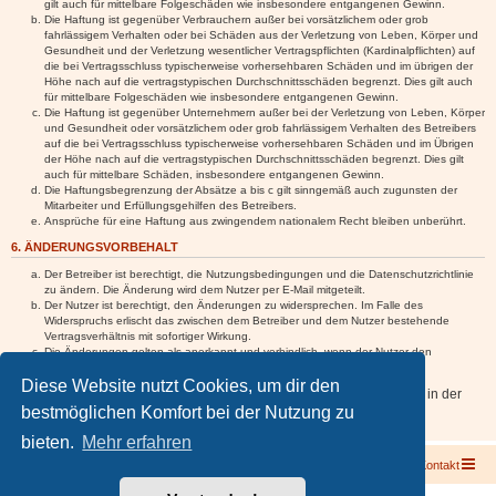
gilt auch für mittelbare Folgeschäden wie insbesondere entgangenen Gewinn.
Die Haftung ist gegenüber Verbrauchern außer bei vorsätzlichem oder grob
fahrlässigem Verhalten oder bei Schäden aus der Verletzung von Leben, Körper und
Gesundheit und der Verletzung wesentlicher Vertragspflichten (Kardinalpflichten) auf
die bei Vertragsschluss typischerweise vorhersehbaren Schäden und im übrigen der
Höhe nach auf die vertragstypischen Durchschnittsschäden begrenzt. Dies gilt auch
für mittelbare Folgeschäden wie insbesondere entgangenen Gewinn.
Die Haftung ist gegenüber Unternehmern außer bei der Verletzung von Leben, Körper
und Gesundheit oder vorsätzlichem oder grob fahrlässigem Verhalten des Betreibers
auf die bei Vertragsschluss typischerweise vorhersehbaren Schäden und im Übrigen
der Höhe nach auf die vertragstypischen Durchschnittsschäden begrenzt. Dies gilt
auch für mittelbare Schäden, insbesondere entgangenen Gewinn.
Die Haftungsbegrenzung der Absätze a bis c gilt sinngemäß auch zugunsten der
Mitarbeiter und Erfüllungsgehilfen des Betreibers.
Ansprüche für eine Haftung aus zwingendem nationalem Recht bleiben unberührt.
6. ÄNDERUNGSVORBEHALT
Der Betreiber ist berechtigt, die Nutzungsbedingungen und die Datenschutzrichtlinie
zu ändern. Die Änderung wird dem Nutzer per E-Mail mitgeteilt.
Der Nutzer ist berechtigt, den Änderungen zu widersprechen. Im Falle des
Widerspruchs erlischt das zwischen dem Betreiber und dem Nutzer bestehende
Vertragsverhältnis mit sofortiger Wirkung.
Die Änderungen gelten als anerkannt und verbindlich, wenn der Nutzer den
Änderungen zugestimmt hat.
Diese Website nutzt Cookies, um dir den
Informationen über den Umgang mit deinen persönlichen Daten sind in der
bestmöglichen Komfort bei der Nutzung zu
Datenschutzrichtlinie enthalten.
bieten.
Mehr erfahren
Foren-Übersicht
Kontakt