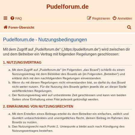
Pudelforum.de
FAQ
Registrieren
Anmelden
S
Foren-Übersicht
u
Pudelforum.de - Nutzungsbedingungen
c
h
Mit dem Zugriff auf „Pudelforum.de“ („https://pudelforum.de“) wird zwischen dir
und dem Betreiber ein Vertrag mit folgenden Regelungen geschlossen:
e
1. NUTZUNGSVERTRAG
Mit dem Zugriff auf „Pudelforum.de“ (im Folgenden „das Board“) schließt du einen
Nutzungsvertrag mit dem Betreiber des Boards ab (im Folgenden „Betreiber“) und
erklärst dich mit den nachfolgenden Regelungen einverstanden.
Wenn du mit diesen Regelungen nicht einverstanden bist, so darfst du das Board
nicht weiter nutzen. Für die Nutzung des Boards gelten jeweils die an dieser Stelle
veröffentlichten Regelungen.
Der Nutzungsvertrag wird auf unbestimmte Zeit geschlossen und kann von beiden
Seiten ohne Einhaltung einer Frist jederzeit gekündigt werden.
2. EINRÄUMUNG VON NUTZUNGSRECHTEN
Mit dem Erstellen eines Beitrags erteilst du dem Betreiber ein einfaches, zeitlich und
räumlich unbeschränktes und unentgeltliches Recht, deinen Beitrag im Rahmen des
Boards zu nutzen.
Das Nutzungsrecht nach Punkt 2, Unterpunkt a bleibt auch nach Kündigung des
Nutzungsvertrages bestehen.