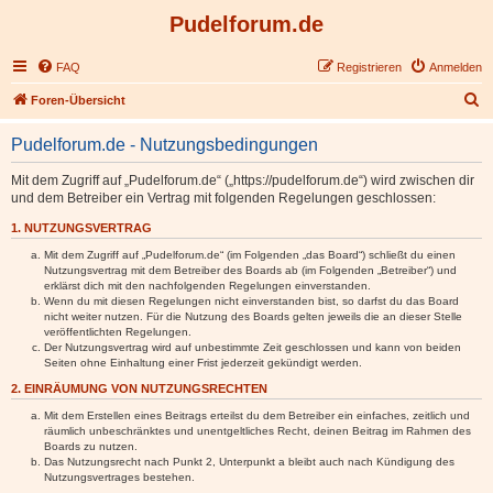
Pudelforum.de
FAQ
Registrieren
Anmelden
S
Foren-Übersicht
u
Pudelforum.de - Nutzungsbedingungen
c
h
Mit dem Zugriff auf „Pudelforum.de“ („https://pudelforum.de“) wird zwischen dir
und dem Betreiber ein Vertrag mit folgenden Regelungen geschlossen:
e
1. NUTZUNGSVERTRAG
Mit dem Zugriff auf „Pudelforum.de“ (im Folgenden „das Board“) schließt du einen
Nutzungsvertrag mit dem Betreiber des Boards ab (im Folgenden „Betreiber“) und
erklärst dich mit den nachfolgenden Regelungen einverstanden.
Wenn du mit diesen Regelungen nicht einverstanden bist, so darfst du das Board
nicht weiter nutzen. Für die Nutzung des Boards gelten jeweils die an dieser Stelle
veröffentlichten Regelungen.
Der Nutzungsvertrag wird auf unbestimmte Zeit geschlossen und kann von beiden
Seiten ohne Einhaltung einer Frist jederzeit gekündigt werden.
2. EINRÄUMUNG VON NUTZUNGSRECHTEN
Mit dem Erstellen eines Beitrags erteilst du dem Betreiber ein einfaches, zeitlich und
räumlich unbeschränktes und unentgeltliches Recht, deinen Beitrag im Rahmen des
Boards zu nutzen.
Das Nutzungsrecht nach Punkt 2, Unterpunkt a bleibt auch nach Kündigung des
Nutzungsvertrages bestehen.