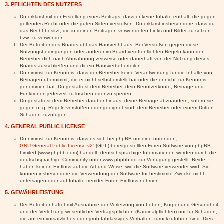
3. PFLICHTEN DES NUTZERS
Du erklärst mit der Erstellung eines Beitrags, dass er keine Inhalte enthält, die gegen
geltendes Recht oder die guten Sitten verstoßen. Du erklärst insbesondere, dass du
das Recht besitzt, die in deinen Beiträgen verwendeten Links und Bilder zu setzen
bzw. zu verwenden.
Der Betreiber des Boards übt das Hausrecht aus. Bei Verstößen gegen diese
Nutzungsbedingungen oder anderer im Board veröffentlichten Regeln kann der
Betreiber dich nach Abmahnung zeitweise oder dauerhaft von der Nutzung dieses
Boards ausschließen und dir ein Hausverbot erteilen.
Du nimmst zur Kenntnis, dass der Betreiber keine Verantwortung für die Inhalte von
Beiträgen übernimmt, die er nicht selbst erstellt hat oder die er nicht zur Kenntnis
genommen hat. Du gestattest dem Betreiber, dein Benutzerkonto, Beiträge und
Funktionen jederzeit zu löschen oder zu sperren.
Du gestattest dem Betreiber darüber hinaus, deine Beiträge abzuändern, sofern sie
gegen o. g. Regeln verstoßen oder geeignet sind, dem Betreiber oder einem Dritten
Schaden zuzufügen.
4. GENERAL PUBLIC LICENSE
Du nimmst zur Kenntnis, dass es sich bei phpBB um eine unter der „
GNU General Public License v2
“ (GPL) bereitgestellten Foren-Software von phpBB
Limited (www.phpbb.com) handelt; deutschsprachige Informationen werden durch die
deutschsprachige Community unter www.phpbb.de zur Verfügung gestellt. Beide
haben keinen Einfluss auf die Art und Weise, wie die Software verwendet wird. Sie
können insbesondere die Verwendung der Software für bestimmte Zwecke nicht
untersagen oder auf Inhalte fremder Foren Einfluss nehmen.
5. GEWÄHRLEISTUNG
Der Betreiber haftet mit Ausnahme der Verletzung von Leben, Körper und Gesundheit
und der Verletzung wesentlicher Vertragspflichten (Kardinalpflichten) nur für Schäden,
die auf ein vorsätzliches oder grob fahrlässiges Verhalten zurückzuführen sind. Dies