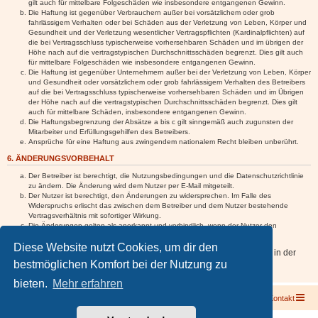
gilt auch für mittelbare Folgeschäden wie insbesondere entgangenen Gewinn.
Die Haftung ist gegenüber Verbrauchern außer bei vorsätzlichem oder grob
fahrlässigem Verhalten oder bei Schäden aus der Verletzung von Leben, Körper und
Gesundheit und der Verletzung wesentlicher Vertragspflichten (Kardinalpflichten) auf
die bei Vertragsschluss typischerweise vorhersehbaren Schäden und im übrigen der
Höhe nach auf die vertragstypischen Durchschnittsschäden begrenzt. Dies gilt auch
für mittelbare Folgeschäden wie insbesondere entgangenen Gewinn.
Die Haftung ist gegenüber Unternehmern außer bei der Verletzung von Leben, Körper
und Gesundheit oder vorsätzlichem oder grob fahrlässigem Verhalten des Betreibers
auf die bei Vertragsschluss typischerweise vorhersehbaren Schäden und im Übrigen
der Höhe nach auf die vertragstypischen Durchschnittsschäden begrenzt. Dies gilt
auch für mittelbare Schäden, insbesondere entgangenen Gewinn.
Die Haftungsbegrenzung der Absätze a bis c gilt sinngemäß auch zugunsten der
Mitarbeiter und Erfüllungsgehilfen des Betreibers.
Ansprüche für eine Haftung aus zwingendem nationalem Recht bleiben unberührt.
6. ÄNDERUNGSVORBEHALT
Der Betreiber ist berechtigt, die Nutzungsbedingungen und die Datenschutzrichtlinie
zu ändern. Die Änderung wird dem Nutzer per E-Mail mitgeteilt.
Der Nutzer ist berechtigt, den Änderungen zu widersprechen. Im Falle des
Widerspruchs erlischt das zwischen dem Betreiber und dem Nutzer bestehende
Vertragsverhältnis mit sofortiger Wirkung.
Die Änderungen gelten als anerkannt und verbindlich, wenn der Nutzer den
Änderungen zugestimmt hat.
Diese Website nutzt Cookies, um dir den
Informationen über den Umgang mit deinen persönlichen Daten sind in der
bestmöglichen Komfort bei der Nutzung zu
Datenschutzrichtlinie enthalten.
bieten.
Mehr erfahren
Foren-Übersicht
Kontakt