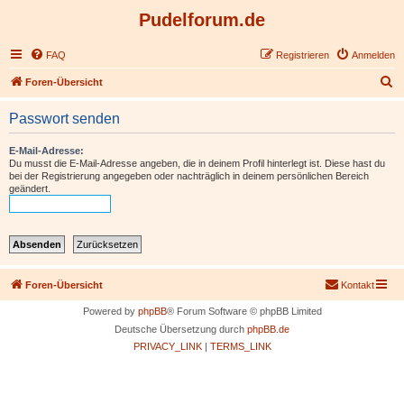
Pudelforum.de
FAQ
Registrieren
Anmelden
S
Foren-Übersicht
u
Passwort senden
c
h
E-Mail-Adresse:
Du musst die E-Mail-Adresse angeben, die in deinem Profil hinterlegt ist. Diese hast du
e
bei der Registrierung angegeben oder nachträglich in deinem persönlichen Bereich
geändert.
Foren-Übersicht
Kontakt
Powered by
phpBB
® Forum Software © phpBB Limited
Deutsche Übersetzung durch
phpBB.de
PRIVACY_LINK
|
TERMS_LINK