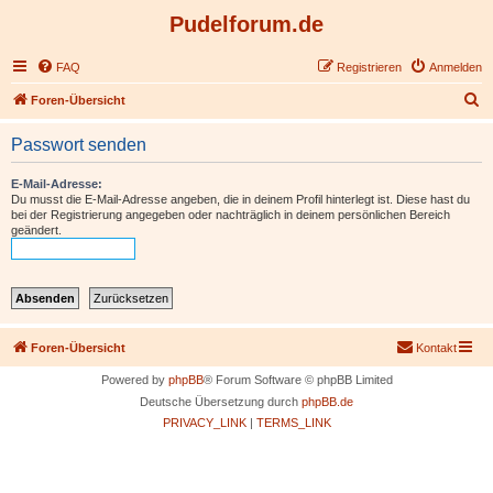
Pudelforum.de
FAQ
Registrieren
Anmelden
S
Foren-Übersicht
u
Passwort senden
c
h
E-Mail-Adresse:
Du musst die E-Mail-Adresse angeben, die in deinem Profil hinterlegt ist. Diese hast du
e
bei der Registrierung angegeben oder nachträglich in deinem persönlichen Bereich
geändert.
Foren-Übersicht
Kontakt
Powered by
phpBB
® Forum Software © phpBB Limited
Deutsche Übersetzung durch
phpBB.de
PRIVACY_LINK
|
TERMS_LINK