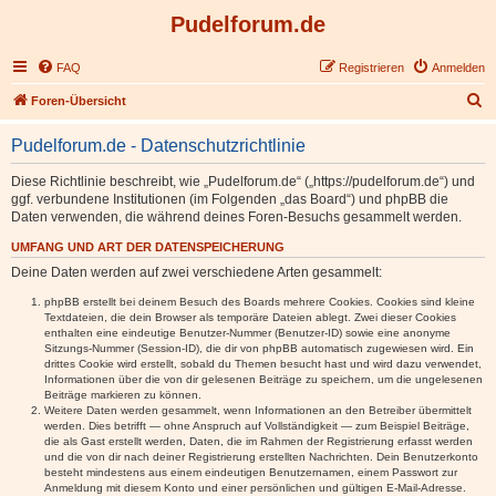
Pudelforum.de
FAQ
Registrieren
Anmelden
S
Foren-Übersicht
u
Pudelforum.de - Datenschutzrichtlinie
c
h
Diese Richtlinie beschreibt, wie „Pudelforum.de“ („https://pudelforum.de“) und
ggf. verbundene Institutionen (im Folgenden „das Board“) und phpBB die
e
Daten verwenden, die während deines Foren-Besuchs gesammelt werden.
UMFANG UND ART DER DATENSPEICHERUNG
Deine Daten werden auf zwei verschiedene Arten gesammelt:
phpBB erstellt bei deinem Besuch des Boards mehrere Cookies. Cookies sind kleine
Textdateien, die dein Browser als temporäre Dateien ablegt. Zwei dieser Cookies
enthalten eine eindeutige Benutzer-Nummer (Benutzer-ID) sowie eine anonyme
Sitzungs-Nummer (Session-ID), die dir von phpBB automatisch zugewiesen wird. Ein
drittes Cookie wird erstellt, sobald du Themen besucht hast und wird dazu verwendet,
Informationen über die von dir gelesenen Beiträge zu speichern, um die ungelesenen
Beiträge markieren zu können.
Weitere Daten werden gesammelt, wenn Informationen an den Betreiber übermittelt
werden. Dies betrifft — ohne Anspruch auf Vollständigkeit — zum Beispiel Beiträge,
die als Gast erstellt werden, Daten, die im Rahmen der Registrierung erfasst werden
und die von dir nach deiner Registrierung erstellten Nachrichten. Dein Benutzerkonto
besteht mindestens aus einem eindeutigen Benutzernamen, einem Passwort zur
Anmeldung mit diesem Konto und einer persönlichen und gültigen E-Mail-Adresse.