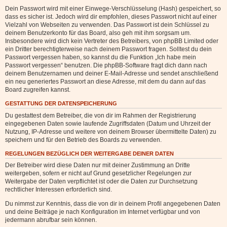
Dein Passwort wird mit einer Einwege-Verschlüsselung (Hash) gespeichert, so
dass es sicher ist. Jedoch wird dir empfohlen, dieses Passwort nicht auf einer
Vielzahl von Webseiten zu verwenden. Das Passwort ist dein Schlüssel zu
deinem Benutzerkonto für das Board, also geh mit ihm sorgsam um.
Insbesondere wird dich kein Vertreter des Betreibers, von phpBB Limited oder
ein Dritter berechtigterweise nach deinem Passwort fragen. Solltest du dein
Passwort vergessen haben, so kannst du die Funktion „Ich habe mein
Passwort vergessen“ benutzen. Die phpBB-Software fragt dich dann nach
deinem Benutzernamen und deiner E-Mail-Adresse und sendet anschließend
ein neu generiertes Passwort an diese Adresse, mit dem du dann auf das
Board zugreifen kannst.
GESTATTUNG DER DATENSPEICHERUNG
Du gestattest dem Betreiber, die von dir im Rahmen der Registrierung
eingegebenen Daten sowie laufende Zugriffsdaten (Datum und Uhrzeit der
Nutzung, IP-Adresse und weitere von deinem Browser übermittelte Daten) zu
speichern und für den Betrieb des Boards zu verwenden.
REGELUNGEN BEZÜGLICH DER WEITERGABE DEINER DATEN
Der Betreiber wird diese Daten nur mit deiner Zustimmung an Dritte
weitergeben, sofern er nicht auf Grund gesetzlicher Regelungen zur
Weitergabe der Daten verpflichtet ist oder die Daten zur Durchsetzung
rechtlicher Interessen erforderlich sind.
Du nimmst zur Kenntnis, dass die von dir in deinem Profil angegebenen Daten
und deine Beiträge je nach Konfiguration im Internet verfügbar und von
jedermann abrufbar sein können.