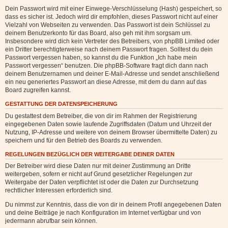
Dein Passwort wird mit einer Einwege-Verschlüsselung (Hash) gespeichert, so
dass es sicher ist. Jedoch wird dir empfohlen, dieses Passwort nicht auf einer
Vielzahl von Webseiten zu verwenden. Das Passwort ist dein Schlüssel zu
deinem Benutzerkonto für das Board, also geh mit ihm sorgsam um.
Insbesondere wird dich kein Vertreter des Betreibers, von phpBB Limited oder
ein Dritter berechtigterweise nach deinem Passwort fragen. Solltest du dein
Passwort vergessen haben, so kannst du die Funktion „Ich habe mein
Passwort vergessen“ benutzen. Die phpBB-Software fragt dich dann nach
deinem Benutzernamen und deiner E-Mail-Adresse und sendet anschließend
ein neu generiertes Passwort an diese Adresse, mit dem du dann auf das
Board zugreifen kannst.
GESTATTUNG DER DATENSPEICHERUNG
Du gestattest dem Betreiber, die von dir im Rahmen der Registrierung
eingegebenen Daten sowie laufende Zugriffsdaten (Datum und Uhrzeit der
Nutzung, IP-Adresse und weitere von deinem Browser übermittelte Daten) zu
speichern und für den Betrieb des Boards zu verwenden.
REGELUNGEN BEZÜGLICH DER WEITERGABE DEINER DATEN
Der Betreiber wird diese Daten nur mit deiner Zustimmung an Dritte
weitergeben, sofern er nicht auf Grund gesetzlicher Regelungen zur
Weitergabe der Daten verpflichtet ist oder die Daten zur Durchsetzung
rechtlicher Interessen erforderlich sind.
Du nimmst zur Kenntnis, dass die von dir in deinem Profil angegebenen Daten
und deine Beiträge je nach Konfiguration im Internet verfügbar und von
jedermann abrufbar sein können.