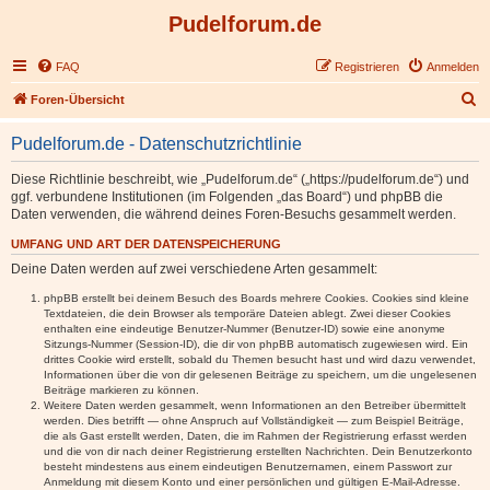
Pudelforum.de
FAQ
Registrieren
Anmelden
S
Foren-Übersicht
u
Pudelforum.de - Datenschutzrichtlinie
c
h
Diese Richtlinie beschreibt, wie „Pudelforum.de“ („https://pudelforum.de“) und
ggf. verbundene Institutionen (im Folgenden „das Board“) und phpBB die
e
Daten verwenden, die während deines Foren-Besuchs gesammelt werden.
UMFANG UND ART DER DATENSPEICHERUNG
Deine Daten werden auf zwei verschiedene Arten gesammelt:
phpBB erstellt bei deinem Besuch des Boards mehrere Cookies. Cookies sind kleine
Textdateien, die dein Browser als temporäre Dateien ablegt. Zwei dieser Cookies
enthalten eine eindeutige Benutzer-Nummer (Benutzer-ID) sowie eine anonyme
Sitzungs-Nummer (Session-ID), die dir von phpBB automatisch zugewiesen wird. Ein
drittes Cookie wird erstellt, sobald du Themen besucht hast und wird dazu verwendet,
Informationen über die von dir gelesenen Beiträge zu speichern, um die ungelesenen
Beiträge markieren zu können.
Weitere Daten werden gesammelt, wenn Informationen an den Betreiber übermittelt
werden. Dies betrifft — ohne Anspruch auf Vollständigkeit — zum Beispiel Beiträge,
die als Gast erstellt werden, Daten, die im Rahmen der Registrierung erfasst werden
und die von dir nach deiner Registrierung erstellten Nachrichten. Dein Benutzerkonto
besteht mindestens aus einem eindeutigen Benutzernamen, einem Passwort zur
Anmeldung mit diesem Konto und einer persönlichen und gültigen E-Mail-Adresse.