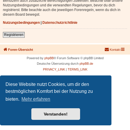
Benutzern auch zusätzliche Berechtigungen zuweisen. Beachte bitte unsere
Nutzungsbedingungen und die verwandten Regelungen, bevor du dich
registrierst. Bitte beachte auch die jeweiligen Forenregeln, wenn du dich in
diesem Board bewegst.
Nutzungsbedingungen
|
Datenschutzrichtlinie
Registrieren
Foren-Übersicht
Kontakt
Powered by
phpBB
® Forum Software © phpBB Limited
Deutsche Übersetzung durch
phpBB.de
PRIVACY_LINK
|
TERMS_LINK
Diese Website nutzt Cookies, um dir den
bestmöglichen Komfort bei der Nutzung zu
bieten.
Mehr erfahren
Verstanden!