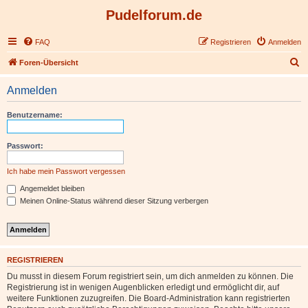
Pudelforum.de
FAQ
Registrieren
Anmelden
S
Foren-Übersicht
u
Anmelden
c
h
Benutzername:
e
Passwort:
Ich habe mein Passwort vergessen
Angemeldet bleiben
Meinen Online-Status während dieser Sitzung verbergen
REGISTRIEREN
Du musst in diesem Forum registriert sein, um dich anmelden zu können. Die
Registrierung ist in wenigen Augenblicken erledigt und ermöglicht dir, auf
weitere Funktionen zuzugreifen. Die Board-Administration kann registrierten