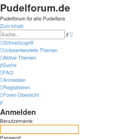
Pudelforum.de
Pudelforum für alle Pudelfans
Zum Inhalt
Erweiterte
Suche
Suche
Schnellzugriff
Unbeantwortete Themen
Aktive Themen
Suche
FAQ
Anmelden
Registrieren
Foren-Übersicht
Suche
Anmelden
Benutzername:
Passwort: