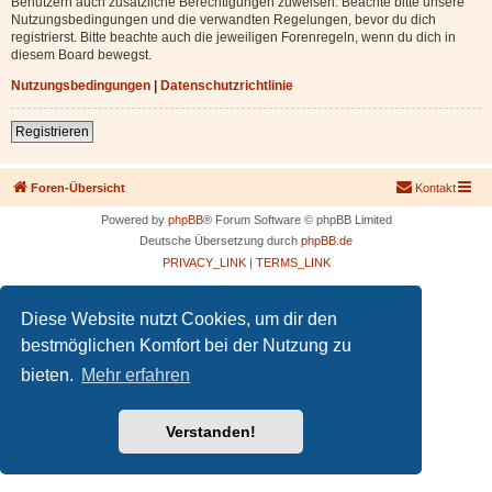
Benutzern auch zusätzliche Berechtigungen zuweisen. Beachte bitte unsere
Nutzungsbedingungen und die verwandten Regelungen, bevor du dich
registrierst. Bitte beachte auch die jeweiligen Forenregeln, wenn du dich in
diesem Board bewegst.
Nutzungsbedingungen
|
Datenschutzrichtlinie
Registrieren
Foren-Übersicht
Kontakt
Powered by
phpBB
® Forum Software © phpBB Limited
Deutsche Übersetzung durch
phpBB.de
PRIVACY_LINK
|
TERMS_LINK
Diese Website nutzt Cookies, um dir den
bestmöglichen Komfort bei der Nutzung zu
bieten.
Mehr erfahren
Verstanden!