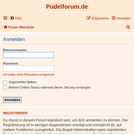
Pudelforum.de
FAQ
Registrieren
Anmelden
S
Foren-Übersicht
u
Anmelden
c
h
Benutzername:
e
Passwort:
Ich habe mein Passwort vergessen
Angemeldet bleiben
Meinen Online-Status während dieser Sitzung verbergen
REGISTRIEREN
Du musst in diesem Forum registriert sein, um dich anmelden zu können. Die
Registrierung ist in wenigen Augenblicken erledigt und ermöglicht dir, auf
weitere Funktionen zuzugreifen. Die Board-Administration kann registrierten