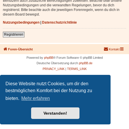
Benutzern auch zusätzliche Berechtigungen zuweisen. Beachte bitte unsere
Nutzungsbedingungen und die verwandten Regelungen, bevor du dich
registrierst. Bitte beachte auch die jeweiligen Forenregeln, wenn du dich in
diesem Board bewegst.
Nutzungsbedingungen
|
Datenschutzrichtlinie
Registrieren
Foren-Übersicht
Kontakt
Powered by
phpBB
® Forum Software © phpBB Limited
Deutsche Übersetzung durch
phpBB.de
PRIVACY_LINK
|
TERMS_LINK
Diese Website nutzt Cookies, um dir den
bestmöglichen Komfort bei der Nutzung zu
bieten.
Mehr erfahren
Verstanden!