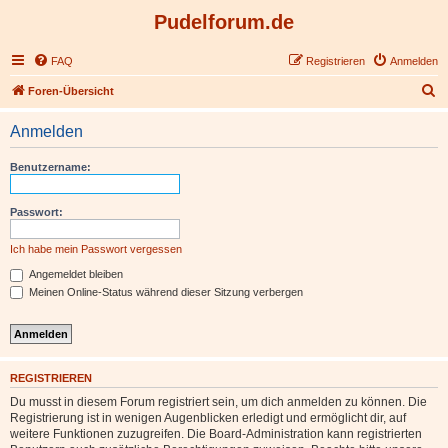
Pudelforum.de
FAQ
Registrieren
Anmelden
S
Foren-Übersicht
u
Anmelden
c
h
Benutzername:
e
Passwort:
Ich habe mein Passwort vergessen
Angemeldet bleiben
Meinen Online-Status während dieser Sitzung verbergen
REGISTRIEREN
Du musst in diesem Forum registriert sein, um dich anmelden zu können. Die
Registrierung ist in wenigen Augenblicken erledigt und ermöglicht dir, auf
weitere Funktionen zuzugreifen. Die Board-Administration kann registrierten