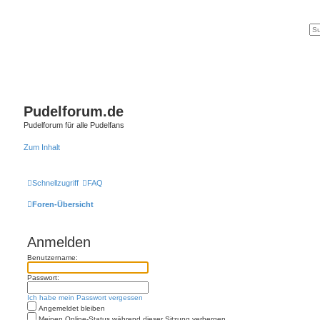
Pudelforum.de
Pudelforum für alle Pudelfans
Zum Inhalt
Schnellzugriff
FAQ
Foren-Übersicht
Anmelden
Benutzername:
Passwort:
Ich habe mein Passwort vergessen
Angemeldet bleiben
Meinen Online-Status während dieser Sitzung verbergen