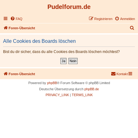
Pudelforum.de
FAQ
Registrieren
Anmelden
S
Foren-Übersicht
u
Alle Cookies des Boards löschen
c
h
Bist du dir sicher, dass du alle Cookies des Boards löschen möchtest?
e
Foren-Übersicht
Kontakt
Powered by
phpBB
® Forum Software © phpBB Limited
Deutsche Übersetzung durch
phpBB.de
PRIVACY_LINK
|
TERMS_LINK