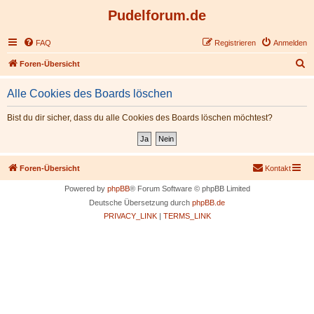
Pudelforum.de
FAQ
Registrieren
Anmelden
S
Foren-Übersicht
u
Alle Cookies des Boards löschen
c
h
Bist du dir sicher, dass du alle Cookies des Boards löschen möchtest?
e
Foren-Übersicht
Kontakt
Powered by
phpBB
® Forum Software © phpBB Limited
Deutsche Übersetzung durch
phpBB.de
PRIVACY_LINK
|
TERMS_LINK