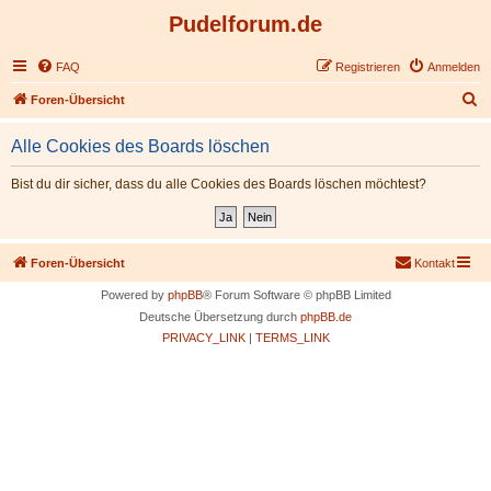
Pudelforum.de
FAQ
Registrieren
Anmelden
S
Foren-Übersicht
u
Alle Cookies des Boards löschen
c
h
Bist du dir sicher, dass du alle Cookies des Boards löschen möchtest?
e
Foren-Übersicht
Kontakt
Powered by
phpBB
® Forum Software © phpBB Limited
Deutsche Übersetzung durch
phpBB.de
PRIVACY_LINK
|
TERMS_LINK