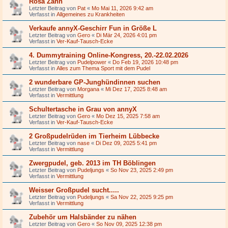
Rosa Zahn
Letzter Beitrag von
Pat
«
Mo Mai 11, 2026 9:42 am
Verfasst in
Allgemeines zu Krankheiten
Verkaufe annyX-Geschirr Fun in Größe L
Letzter Beitrag von
Gero
«
Di Mär 24, 2026 4:01 pm
Verfasst in
Ver-Kauf-Tausch-Ecke
4. Dummytraining Online-Kongress, 20.-22.02.2026
Letzter Beitrag von
Pudelpower
«
Do Feb 19, 2026 10:48 pm
Verfasst in
Alles zum Thema Sport mit dem Pudel
2 wunderbare GP-Junghündinnen suchen
Letzter Beitrag von
Morgana
«
Mi Dez 17, 2025 8:48 am
Verfasst in
Vermittlung
Schultertasche in Grau von annyX
Letzter Beitrag von
Gero
«
Mo Dez 15, 2025 7:58 am
Verfasst in
Ver-Kauf-Tausch-Ecke
2 Großpudelrüden im Tierheim Lübbecke
Letzter Beitrag von
nase
«
Di Dez 09, 2025 5:41 pm
Verfasst in
Vermittlung
Zwergpudel, geb. 2013 im TH Böblingen
Letzter Beitrag von
Pudeljungs
«
So Nov 23, 2025 2:49 pm
Verfasst in
Vermittlung
Weisser Großpudel sucht.....
Letzter Beitrag von
Pudeljungs
«
Sa Nov 22, 2025 9:25 pm
Verfasst in
Vermittlung
Zubehör um Halsbänder zu nähen
Letzter Beitrag von
Gero
«
So Nov 09, 2025 12:38 pm