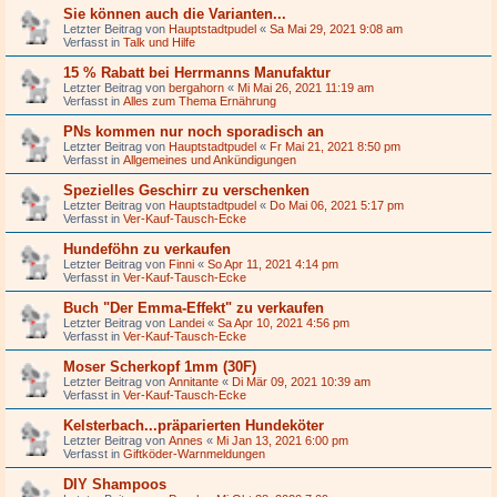
Sie können auch die Varianten...
Letzter Beitrag von
Hauptstadtpudel
«
Sa Mai 29, 2021 9:08 am
Verfasst in
Talk und Hilfe
15 % Rabatt bei Herrmanns Manufaktur
Letzter Beitrag von
bergahorn
«
Mi Mai 26, 2021 11:19 am
Verfasst in
Alles zum Thema Ernährung
PNs kommen nur noch sporadisch an
Letzter Beitrag von
Hauptstadtpudel
«
Fr Mai 21, 2021 8:50 pm
Verfasst in
Allgemeines und Ankündigungen
Spezielles Geschirr zu verschenken
Letzter Beitrag von
Hauptstadtpudel
«
Do Mai 06, 2021 5:17 pm
Verfasst in
Ver-Kauf-Tausch-Ecke
Hundeföhn zu verkaufen
Letzter Beitrag von
Finni
«
So Apr 11, 2021 4:14 pm
Verfasst in
Ver-Kauf-Tausch-Ecke
Buch "Der Emma-Effekt" zu verkaufen
Letzter Beitrag von
Landei
«
Sa Apr 10, 2021 4:56 pm
Verfasst in
Ver-Kauf-Tausch-Ecke
Moser Scherkopf 1mm (30F)
Letzter Beitrag von
Annitante
«
Di Mär 09, 2021 10:39 am
Verfasst in
Ver-Kauf-Tausch-Ecke
Kelsterbach...präparierten Hundeköter
Letzter Beitrag von
Annes
«
Mi Jan 13, 2021 6:00 pm
Verfasst in
Giftköder-Warnmeldungen
DIY Shampoos