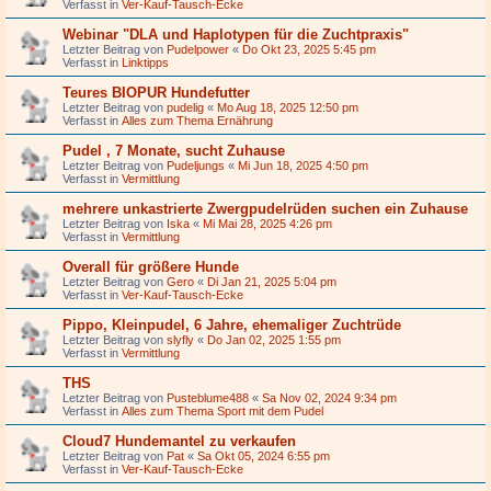
Verfasst in
Ver-Kauf-Tausch-Ecke
Webinar "DLA und Haplotypen für die Zuchtpraxis"
Letzter Beitrag von
Pudelpower
«
Do Okt 23, 2025 5:45 pm
Verfasst in
Linktipps
Teures BIOPUR Hundefutter
Letzter Beitrag von
pudelig
«
Mo Aug 18, 2025 12:50 pm
Verfasst in
Alles zum Thema Ernährung
Pudel , 7 Monate, sucht Zuhause
Letzter Beitrag von
Pudeljungs
«
Mi Jun 18, 2025 4:50 pm
Verfasst in
Vermittlung
mehrere unkastrierte Zwergpudelrüden suchen ein Zuhause
Letzter Beitrag von
Iska
«
Mi Mai 28, 2025 4:26 pm
Verfasst in
Vermittlung
Overall für größere Hunde
Letzter Beitrag von
Gero
«
Di Jan 21, 2025 5:04 pm
Verfasst in
Ver-Kauf-Tausch-Ecke
Pippo, Kleinpudel, 6 Jahre, ehemaliger Zuchtrüde
Letzter Beitrag von
slyfly
«
Do Jan 02, 2025 1:55 pm
Verfasst in
Vermittlung
THS
Letzter Beitrag von
Pusteblume488
«
Sa Nov 02, 2024 9:34 pm
Verfasst in
Alles zum Thema Sport mit dem Pudel
Cloud7 Hundemantel zu verkaufen
Letzter Beitrag von
Pat
«
Sa Okt 05, 2024 6:55 pm
Verfasst in
Ver-Kauf-Tausch-Ecke