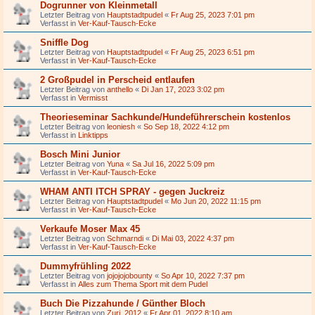
Dogrunner von Kleinmetall
Letzter Beitrag von
Hauptstadtpudel
«
Fr Aug 25, 2023 7:01 pm
Verfasst in
Ver-Kauf-Tausch-Ecke
Sniffle Dog
Letzter Beitrag von
Hauptstadtpudel
«
Fr Aug 25, 2023 6:51 pm
Verfasst in
Ver-Kauf-Tausch-Ecke
2 Großpudel in Perscheid entlaufen
Letzter Beitrag von
anthello
«
Di Jan 17, 2023 3:02 pm
Verfasst in
Vermisst
Theorieseminar Sachkunde/Hundeführerschein kostenlos
Letzter Beitrag von
leoniesh
«
So Sep 18, 2022 4:12 pm
Verfasst in
Linktipps
Bosch Mini Junior
Letzter Beitrag von
Yuna
«
Sa Jul 16, 2022 5:09 pm
Verfasst in
Ver-Kauf-Tausch-Ecke
WHAM ANTI ITCH SPRAY - gegen Juckreiz
Letzter Beitrag von
Hauptstadtpudel
«
Mo Jun 20, 2022 11:15 pm
Verfasst in
Ver-Kauf-Tausch-Ecke
Verkaufe Moser Max 45
Letzter Beitrag von
Schmarndi
«
Di Mai 03, 2022 4:37 pm
Verfasst in
Ver-Kauf-Tausch-Ecke
Dummyfrühling 2022
Letzter Beitrag von
jojojojobounty
«
So Apr 10, 2022 7:37 pm
Verfasst in
Alles zum Thema Sport mit dem Pudel
Buch Die Pizzahunde / Günther Bloch
Letzter Beitrag von
Zuri_2012
«
Fr Apr 01, 2022 8:10 am