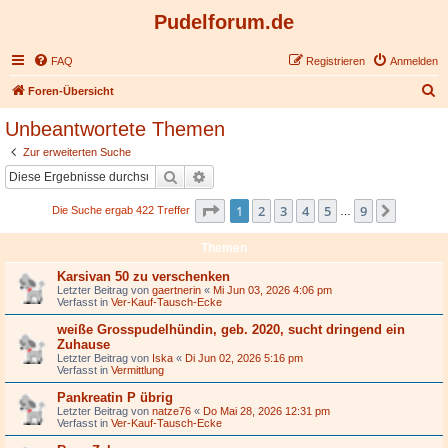
Pudelforum.de
FAQ
Registrieren
Anmelden
S
Foren-Übersicht
u
Unbeantwortete Themen
c
Zur erweiterten Suche
h
Suche
Erweiterte Suche
e
Seite
1
von
9
1
2
3
4
5
9
Nächst
Die Suche ergab 422 Treffer
…
Themen
Karsivan 50 zu verschenken
Letzter Beitrag von
gaertnerin
«
Mi Jun 03, 2026 4:06 pm
Verfasst in
Ver-Kauf-Tausch-Ecke
weiße Grosspudelhündin, geb. 2020, sucht dringend ein
Zuhause
Letzter Beitrag von
Iska
«
Di Jun 02, 2026 5:16 pm
Verfasst in
Vermittlung
Pankreatin P übrig
Letzter Beitrag von
natze76
«
Do Mai 28, 2026 12:31 pm
Verfasst in
Ver-Kauf-Tausch-Ecke