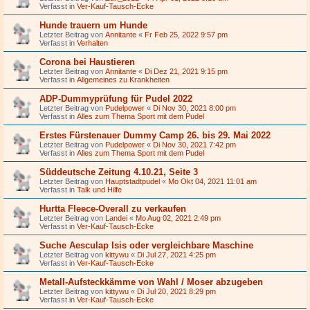
Verfasst in
Ver-Kauf-Tausch-Ecke
Hunde trauern um Hunde
Letzter Beitrag von
Annitante
«
Fr Feb 25, 2022 9:57 pm
Verfasst in
Verhalten
Corona bei Haustieren
Letzter Beitrag von
Annitante
«
Di Dez 21, 2021 9:15 pm
Verfasst in
Allgemeines zu Krankheiten
ADP-Dummyprüfung für Pudel 2022
Letzter Beitrag von
Pudelpower
«
Di Nov 30, 2021 8:00 pm
Verfasst in
Alles zum Thema Sport mit dem Pudel
Erstes Fürstenauer Dummy Camp 26. bis 29. Mai 2022
Letzter Beitrag von
Pudelpower
«
Di Nov 30, 2021 7:42 pm
Verfasst in
Alles zum Thema Sport mit dem Pudel
Süddeutsche Zeitung 4.10.21, Seite 3
Letzter Beitrag von
Hauptstadtpudel
«
Mo Okt 04, 2021 11:01 am
Verfasst in
Talk und Hilfe
Hurtta Fleece-Overall zu verkaufen
Letzter Beitrag von
Landei
«
Mo Aug 02, 2021 2:49 pm
Verfasst in
Ver-Kauf-Tausch-Ecke
Suche Aesculap Isis oder vergleichbare Maschine
Letzter Beitrag von
kittywu
«
Di Jul 27, 2021 4:25 pm
Verfasst in
Ver-Kauf-Tausch-Ecke
Metall-Aufsteckkämme von Wahl / Moser abzugeben
Letzter Beitrag von
kittywu
«
Di Jul 20, 2021 8:29 pm
Verfasst in
Ver-Kauf-Tausch-Ecke