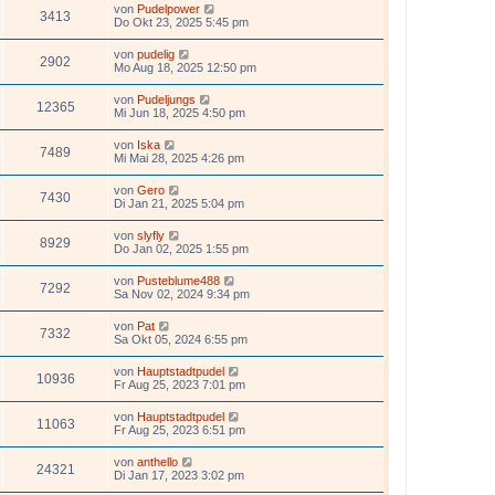
von
Pudelpower
3413
Do Okt 23, 2025 5:45 pm
von
pudelig
2902
Mo Aug 18, 2025 12:50 pm
von
Pudeljungs
12365
Mi Jun 18, 2025 4:50 pm
von
Iska
7489
Mi Mai 28, 2025 4:26 pm
von
Gero
7430
Di Jan 21, 2025 5:04 pm
von
slyfly
8929
Do Jan 02, 2025 1:55 pm
von
Pusteblume488
7292
Sa Nov 02, 2024 9:34 pm
von
Pat
7332
Sa Okt 05, 2024 6:55 pm
von
Hauptstadtpudel
10936
Fr Aug 25, 2023 7:01 pm
von
Hauptstadtpudel
11063
Fr Aug 25, 2023 6:51 pm
von
anthello
24321
Di Jan 17, 2023 3:02 pm