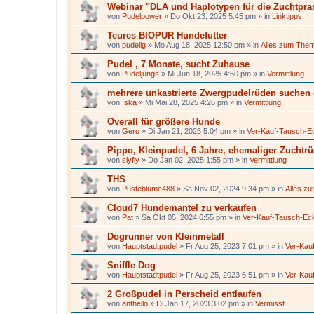
Webinar "DLA und Haplotypen für die Zuchtpra
von
Pudelpower
»
Do Okt 23, 2025 5:45 pm
» in
Linktipps
Teures BIOPUR Hundefutter
von
pudelig
»
Mo Aug 18, 2025 12:50 pm
» in
Alles zum The
Pudel , 7 Monate, sucht Zuhause
von
Pudeljungs
»
Mi Jun 18, 2025 4:50 pm
» in
Vermittlung
mehrere unkastrierte Zwergpudelrüden suchen
von
Iska
»
Mi Mai 28, 2025 4:26 pm
» in
Vermittlung
Overall für größere Hunde
von
Gero
»
Di Jan 21, 2025 5:04 pm
» in
Ver-Kauf-Tausch-E
Pippo, Kleinpudel, 6 Jahre, ehemaliger Zuchtr
von
slyfly
»
Do Jan 02, 2025 1:55 pm
» in
Vermittlung
THS
von
Pusteblume488
»
Sa Nov 02, 2024 9:34 pm
» in
Alles z
Cloud7 Hundemantel zu verkaufen
von
Pat
»
Sa Okt 05, 2024 6:55 pm
» in
Ver-Kauf-Tausch-Ec
Dogrunner von Kleinmetall
von
Hauptstadtpudel
»
Fr Aug 25, 2023 7:01 pm
» in
Ver-Kau
Sniffle Dog
von
Hauptstadtpudel
»
Fr Aug 25, 2023 6:51 pm
» in
Ver-Kau
2 Großpudel in Perscheid entlaufen
von
anthello
»
Di Jan 17, 2023 3:02 pm
» in
Vermisst