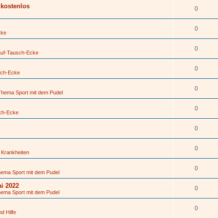
kostenlos
0
0
cke
0
auf-Tausch-Ecke
0
sch-Ecke
0
Thema Sport mit dem Pudel
0
ch-Ecke
0
0
 Krankheiten
0
hema Sport mit dem Pudel
i 2022
0
hema Sport mit dem Pudel
0
nd Hilfe