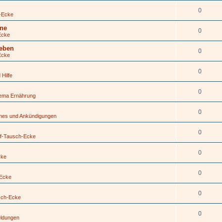
0
-Ecke
ine
0
Ecke
geben
0
Ecke
0
 Hilfe
0
hema Ernährung
0
ines und Ankündigungen
0
f-Tausch-Ecke
0
cke
0
-Ecke
0
sch-Ecke
0
eldungen