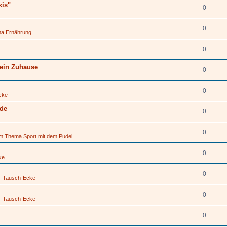
xis"
0
0
ma Ernährung
0
 ein Zuhause
0
0
cke
üde
0
0
um Thema Sport mit dem Pudel
0
ke
0
f-Tausch-Ecke
0
f-Tausch-Ecke
0