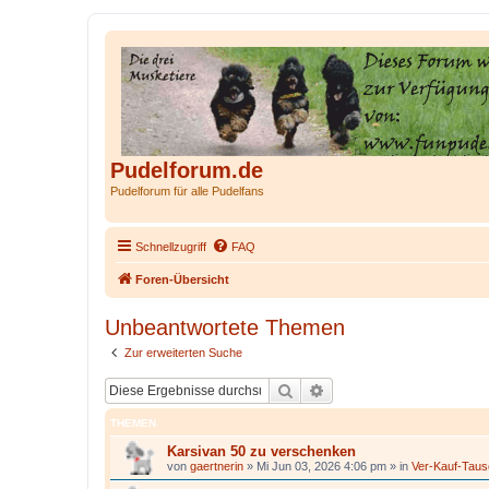
Pudelforum.de
Pudelforum für alle Pudelfans
Schnellzugriff
FAQ
Foren-Übersicht
Unbeantwortete Themen
Zur erweiterten Suche
Suche
Erweiterte Suche
THEMEN
Karsivan 50 zu verschenken
von
gaertnerin
»
Mi Jun 03, 2026 4:06 pm
» in
Ver-Kauf-Tau