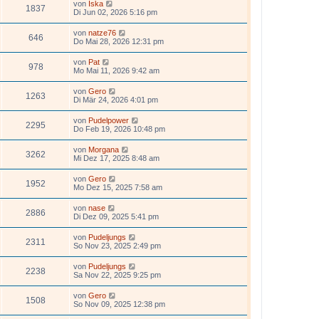
von
Iska
1837
Di Jun 02, 2026 5:16 pm
von
natze76
646
Do Mai 28, 2026 12:31 pm
von
Pat
978
Mo Mai 11, 2026 9:42 am
von
Gero
1263
Di Mär 24, 2026 4:01 pm
von
Pudelpower
2295
Do Feb 19, 2026 10:48 pm
von
Morgana
3262
Mi Dez 17, 2025 8:48 am
von
Gero
1952
Mo Dez 15, 2025 7:58 am
von
nase
2886
Di Dez 09, 2025 5:41 pm
von
Pudeljungs
2311
So Nov 23, 2025 2:49 pm
von
Pudeljungs
2238
Sa Nov 22, 2025 9:25 pm
von
Gero
1508
So Nov 09, 2025 12:38 pm