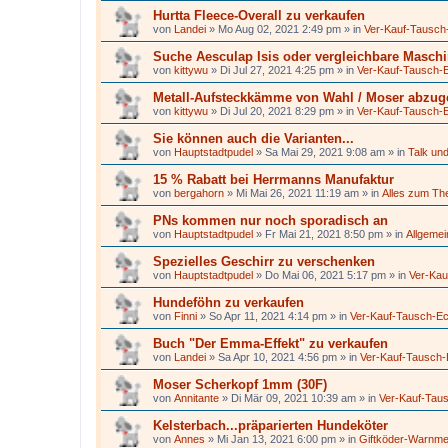
Hurtta Fleece-Overall zu verkaufen
von
Landei
»
Mo Aug 02, 2021 2:49 pm
» in
Ver-Kauf-Tausch
Suche Aesculap Isis oder vergleichbare Masch
von
kittywu
»
Di Jul 27, 2021 4:25 pm
» in
Ver-Kauf-Tausch-
Metall-Aufsteckkämme von Wahl / Moser abzu
von
kittywu
»
Di Jul 20, 2021 8:29 pm
» in
Ver-Kauf-Tausch-
Sie können auch die Varianten...
von
Hauptstadtpudel
»
Sa Mai 29, 2021 9:08 am
» in
Talk und
15 % Rabatt bei Herrmanns Manufaktur
von
bergahorn
»
Mi Mai 26, 2021 11:19 am
» in
Alles zum T
PNs kommen nur noch sporadisch an
von
Hauptstadtpudel
»
Fr Mai 21, 2021 8:50 pm
» in
Allgeme
Spezielles Geschirr zu verschenken
von
Hauptstadtpudel
»
Do Mai 06, 2021 5:17 pm
» in
Ver-Kau
Hundeföhn zu verkaufen
von
Finni
»
So Apr 11, 2021 4:14 pm
» in
Ver-Kauf-Tausch-E
Buch "Der Emma-Effekt" zu verkaufen
von
Landei
»
Sa Apr 10, 2021 4:56 pm
» in
Ver-Kauf-Tausch
Moser Scherkopf 1mm (30F)
von
Annitante
»
Di Mär 09, 2021 10:39 am
» in
Ver-Kauf-Tau
Kelsterbach...präparierten Hundeköter
von
Annes
»
Mi Jan 13, 2021 6:00 pm
» in
Giftköder-Warnm