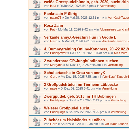
weiße Grosspudelhündin, geb. 2020, sucht dri
von
Iska
»
Di Jun 02, 2026 5:16 pm
» in
Vermittlung
Pankreatin P übrig
von
natze76
»
Do Mai 28, 2026 12:31 pm
» in
Ver-Kauf-Taus
Rosa Zahn
von
Pat
»
Mo Mai 11, 2026 9:42 am
» in
Allgemeines zu Kran
Verkaufe annyX-Geschirr Fun in Größe L
von
Gero
»
Di Mär 24, 2026 4:01 pm
» in
Ver-Kauf-Tausch-E
4. Dummytraining Online-Kongress, 20.-22.02.2
von
Pudelpower
»
Do Feb 19, 2026 10:48 pm
» in
Alles zum 
2 wunderbare GP-Junghündinnen suchen
von
Morgana
»
Mi Dez 17, 2025 8:48 am
» in
Vermittlung
Schultertasche in Grau von annyX
von
Gero
»
Mo Dez 15, 2025 7:58 am
» in
Ver-Kauf-Tausch-
2 Großpudelrüden im Tierheim Lübbecke
von
nase
»
Di Dez 09, 2025 5:41 pm
» in
Vermittlung
Zwergpudel, geb. 2013 im TH Böblingen
von
Pudeljungs
»
So Nov 23, 2025 2:49 pm
» in
Vermittlung
Weisser Großpudel sucht.....
von
Pudeljungs
»
Sa Nov 22, 2025 9:25 pm
» in
Vermittlung
Zubehör um Halsbänder zu nähen
von
Gero
»
So Nov 09, 2025 12:38 pm
» in
Ver-Kauf-Tausch