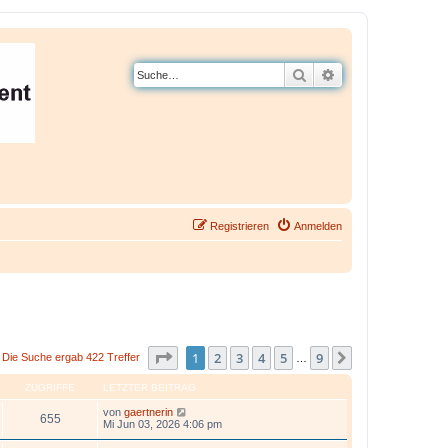
Suche
Erweiterte Suche
Registrieren
Anmelden
Seite
1
von
9
1
2
3
4
5
9
Nächste
Die Suche ergab 422 Treffer
…
ZUGRIFFE
LETZTER BEITRAG
von
gaertnerin
655
Mi Jun 03, 2026 4:06 pm