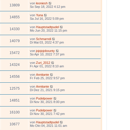
von
leoniesh
13809
So Sep 18, 2022 4:12 pm
von
Yuna
14855
Sa Jul 16, 2022 5:09 pm
von
Hauptstadtpudel
14330
Mo Jun 20, 2022 11:15 pm
von
Schmarndi
14079
Di Mai 03, 2022 4:37 pm
von
jojojojobounty
15472
So Apr 10, 2022 7:37 pm
von
Zuri_2012
14324
Fr Apr 01, 2022 8:10 am
von
Annitante
14556
Fr Feb 25, 2022 9:57 pm
von
Annitante
12575
Di Dez 21, 2021 9:15 pm
von
Pudelpower
14851
Di Nov 30, 2021 8:00 pm
von
Pudelpower
16100
Di Nov 30, 2021 7:42 pm
von
Hauptstadtpudel
10677
Mo Okt 04, 2021 11:01 am