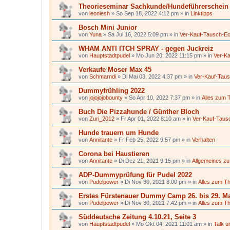
Theorieseminar Sachkunde/Hundeführerschein 
von
leoniesh
»
So Sep 18, 2022 4:12 pm
» in
Linktipps
Bosch Mini Junior
von
Yuna
»
Sa Jul 16, 2022 5:09 pm
» in
Ver-Kauf-Tausch-E
WHAM ANTI ITCH SPRAY - gegen Juckreiz
von
Hauptstadtpudel
»
Mo Jun 20, 2022 11:15 pm
» in
Ver-K
Verkaufe Moser Max 45
von
Schmarndi
»
Di Mai 03, 2022 4:37 pm
» in
Ver-Kauf-Tau
Dummyfrühling 2022
von
jojojojobounty
»
So Apr 10, 2022 7:37 pm
» in
Alles zum 
Buch Die Pizzahunde / Günther Bloch
von
Zuri_2012
»
Fr Apr 01, 2022 8:10 am
» in
Ver-Kauf-Taus
Hunde trauern um Hunde
von
Annitante
»
Fr Feb 25, 2022 9:57 pm
» in
Verhalten
Corona bei Haustieren
von
Annitante
»
Di Dez 21, 2021 9:15 pm
» in
Allgemeines zu
ADP-Dummyprüfung für Pudel 2022
von
Pudelpower
»
Di Nov 30, 2021 8:00 pm
» in
Alles zum T
Erstes Fürstenauer Dummy Camp 26. bis 29. Ma
von
Pudelpower
»
Di Nov 30, 2021 7:42 pm
» in
Alles zum T
Süddeutsche Zeitung 4.10.21, Seite 3
von
Hauptstadtpudel
»
Mo Okt 04, 2021 11:01 am
» in
Talk u