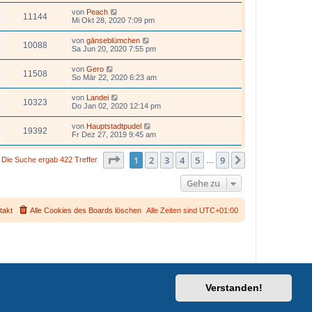
von
Peach
11144
Mi Okt 28, 2020 7:09 pm
von
gänseblümchen
10088
Sa Jun 20, 2020 7:55 pm
von
Gero
11508
So Mär 22, 2020 6:23 am
von
Landei
10323
Do Jan 02, 2020 12:14 pm
von
Hauptstadtpudel
19392
Fr Dez 27, 2019 9:45 am
Seite
1
von
9
1
2
3
4
5
9
Nächste
Die Suche ergab 422 Treffer
…
Gehe zu
takt
Alle Cookies des Boards löschen
Alle Zeiten sind
UTC+01:00
Verstanden!