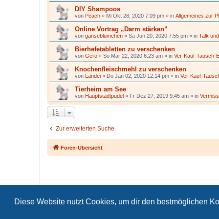
DIY Shampoos
von
Peach
»
Mi Okt 28, 2020 7:09 pm
» in
Allgemeines zur P
Online Vortrag „Darm stärken“
von
gänseblümchen
»
Sa Jun 20, 2020 7:55 pm
» in
Talk und
Bierhefetabletten zu verschenken
von
Gero
»
So Mär 22, 2020 6:23 am
» in
Ver-Kauf-Tausch-
Knochenfleischmehl zu verschenken
von
Landei
»
Do Jan 02, 2020 12:14 pm
» in
Ver-Kauf-Tausc
Tierheim am See
von
Hauptstadtpudel
»
Fr Dez 27, 2019 9:45 am
» in
Vermiss
Zur erweiterten Suche
Foren-Übersicht
Diese Website nutzt Cookies, um dir den bestmöglichen Ko