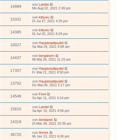
von
Landei
14989
Mo Aug 02, 2021 2:49 pm
von
kittywu
15331
Di Jul 27, 2021 4:25 pm
von
kittywu
14385
Di Jul 20, 2021 8:29 pm
von
Hauptstadtpudel
10027
Sa Mai 29, 2021 9:08 am
von
bergahorn
14437
Mi Mai 26, 2021 11:19 am
von
Hauptstadtpudel
17357
Fr Mai 21, 2021 8:50 pm
von
Hauptstadtpudel
13702
Do Mai 06, 2021 5:17 pm
von
Finni
14549
So Apr 11, 2021 4:14 pm
von
Landei
15810
Sa Apr 10, 2021 4:56 pm
von
Annitante
14319
Di Mär 09, 2021 10:39 am
von
Annes
38720
Mi Jan 13, 2021 6:00 pm