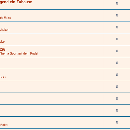
ngend ein Zuhause
0
0
ch-Ecke
0
kheiten
0
cke
026
0
Thema Sport mit dem Pudel
0
0
Ecke
0
0
0
0
-Ecke