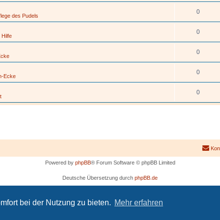
0
flege des Pudels
0
 Hilfe
0
Ecke
0
h-Ecke
0
t
Kon
Powered by
phpBB
® Forum Software © phpBB Limited
Deutsche Übersetzung durch
phpBB.de
PRIVACY_LINK
|
TERMS_LINK
mfort bei der Nutzung zu bieten.
Mehr erfahren