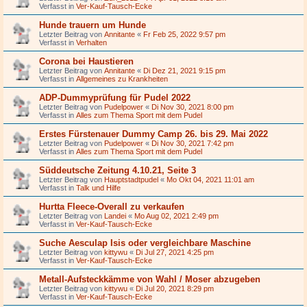
Verfasst in
Ver-Kauf-Tausch-Ecke
Hunde trauern um Hunde
Letzter Beitrag von
Annitante
«
Fr Feb 25, 2022 9:57 pm
Verfasst in
Verhalten
Corona bei Haustieren
Letzter Beitrag von
Annitante
«
Di Dez 21, 2021 9:15 pm
Verfasst in
Allgemeines zu Krankheiten
ADP-Dummyprüfung für Pudel 2022
Letzter Beitrag von
Pudelpower
«
Di Nov 30, 2021 8:00 pm
Verfasst in
Alles zum Thema Sport mit dem Pudel
Erstes Fürstenauer Dummy Camp 26. bis 29. Mai 2022
Letzter Beitrag von
Pudelpower
«
Di Nov 30, 2021 7:42 pm
Verfasst in
Alles zum Thema Sport mit dem Pudel
Süddeutsche Zeitung 4.10.21, Seite 3
Letzter Beitrag von
Hauptstadtpudel
«
Mo Okt 04, 2021 11:01 am
Verfasst in
Talk und Hilfe
Hurtta Fleece-Overall zu verkaufen
Letzter Beitrag von
Landei
«
Mo Aug 02, 2021 2:49 pm
Verfasst in
Ver-Kauf-Tausch-Ecke
Suche Aesculap Isis oder vergleichbare Maschine
Letzter Beitrag von
kittywu
«
Di Jul 27, 2021 4:25 pm
Verfasst in
Ver-Kauf-Tausch-Ecke
Metall-Aufsteckkämme von Wahl / Moser abzugeben
Letzter Beitrag von
kittywu
«
Di Jul 20, 2021 8:29 pm
Verfasst in
Ver-Kauf-Tausch-Ecke