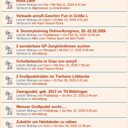
Rosa Zahn
Letzter Beitrag von
Pat
«
Mo Mai 11, 2026 9:42 am
Verfasst in
Allgemeines zu Krankheiten
Verkaufe annyX-Geschirr Fun in Größe L
Letzter Beitrag von
Gero
«
Di Mär 24, 2026 4:01 pm
Verfasst in
Ver-Kauf-Tausch-Ecke
4. Dummytraining Online-Kongress, 20.-22.02.2026
Letzter Beitrag von
Pudelpower
«
Do Feb 19, 2026 10:48 pm
Verfasst in
Alles zum Thema Sport mit dem Pudel
2 wunderbare GP-Junghündinnen suchen
Letzter Beitrag von
Morgana
«
Mi Dez 17, 2025 8:48 am
Verfasst in
Vermittlung
Schultertasche in Grau von annyX
Letzter Beitrag von
Gero
«
Mo Dez 15, 2025 7:58 am
Verfasst in
Ver-Kauf-Tausch-Ecke
2 Großpudelrüden im Tierheim Lübbecke
Letzter Beitrag von
nase
«
Di Dez 09, 2025 5:41 pm
Verfasst in
Vermittlung
Zwergpudel, geb. 2013 im TH Böblingen
Letzter Beitrag von
Pudeljungs
«
So Nov 23, 2025 2:49 pm
Verfasst in
Vermittlung
Weisser Großpudel sucht.....
Letzter Beitrag von
Pudeljungs
«
Sa Nov 22, 2025 9:25 pm
Verfasst in
Vermittlung
Zubehör um Halsbänder zu nähen
Letzter Beitrag von
Gero
«
So Nov 09, 2025 12:38 pm