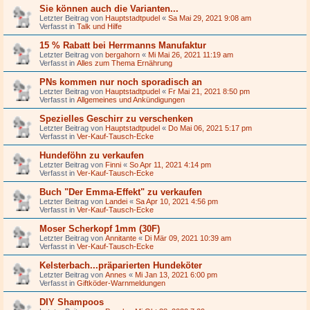
Sie können auch die Varianten...
Letzter Beitrag von
Hauptstadtpudel
«
Sa Mai 29, 2021 9:08 am
Verfasst in
Talk und Hilfe
15 % Rabatt bei Herrmanns Manufaktur
Letzter Beitrag von
bergahorn
«
Mi Mai 26, 2021 11:19 am
Verfasst in
Alles zum Thema Ernährung
PNs kommen nur noch sporadisch an
Letzter Beitrag von
Hauptstadtpudel
«
Fr Mai 21, 2021 8:50 pm
Verfasst in
Allgemeines und Ankündigungen
Spezielles Geschirr zu verschenken
Letzter Beitrag von
Hauptstadtpudel
«
Do Mai 06, 2021 5:17 pm
Verfasst in
Ver-Kauf-Tausch-Ecke
Hundeföhn zu verkaufen
Letzter Beitrag von
Finni
«
So Apr 11, 2021 4:14 pm
Verfasst in
Ver-Kauf-Tausch-Ecke
Buch "Der Emma-Effekt" zu verkaufen
Letzter Beitrag von
Landei
«
Sa Apr 10, 2021 4:56 pm
Verfasst in
Ver-Kauf-Tausch-Ecke
Moser Scherkopf 1mm (30F)
Letzter Beitrag von
Annitante
«
Di Mär 09, 2021 10:39 am
Verfasst in
Ver-Kauf-Tausch-Ecke
Kelsterbach...präparierten Hundeköter
Letzter Beitrag von
Annes
«
Mi Jan 13, 2021 6:00 pm
Verfasst in
Giftköder-Warnmeldungen
DIY Shampoos