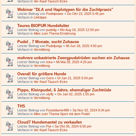
Verfasst in
Ver-Kauf-Tausch-Ecke
Webinar "DLA und Haplotypen für die Zuchtpraxis"
Letzter Beitrag von
Pudelpower
«
Do Okt 23, 2025 5:45 pm
Verfasst in
Linktipps
Teures BIOPUR Hundefutter
Letzter Beitrag von
pudelig
«
Mo Aug 18, 2025 12:50 pm
Verfasst in
Alles zum Thema Ernährung
Pudel , 7 Monate, sucht Zuhause
Letzter Beitrag von
Pudeljungs
«
Mi Jun 18, 2025 4:50 pm
Verfasst in
Vermittlung
mehrere unkastrierte Zwergpudelrüden suchen ein Zuhause
Letzter Beitrag von
Iska
«
Mi Mai 28, 2025 4:26 pm
Verfasst in
Vermittlung
Overall für größere Hunde
Letzter Beitrag von
Gero
«
Di Jan 21, 2025 5:04 pm
Verfasst in
Ver-Kauf-Tausch-Ecke
Pippo, Kleinpudel, 6 Jahre, ehemaliger Zuchtrüde
Letzter Beitrag von
slyfly
«
Do Jan 02, 2025 1:55 pm
Verfasst in
Vermittlung
THS
Letzter Beitrag von
Pusteblume488
«
Sa Nov 02, 2024 9:34 pm
Verfasst in
Alles zum Thema Sport mit dem Pudel
Cloud7 Hundemantel zu verkaufen
Letzter Beitrag von
Pat
«
Sa Okt 05, 2024 6:55 pm
Verfasst in
Ver-Kauf-Tausch-Ecke