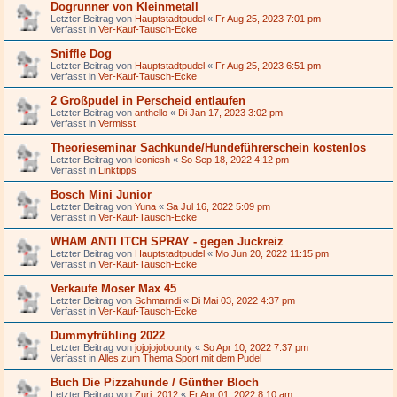
Dogrunner von Kleinmetall
Letzter Beitrag von
Hauptstadtpudel
«
Fr Aug 25, 2023 7:01 pm
Verfasst in
Ver-Kauf-Tausch-Ecke
Sniffle Dog
Letzter Beitrag von
Hauptstadtpudel
«
Fr Aug 25, 2023 6:51 pm
Verfasst in
Ver-Kauf-Tausch-Ecke
2 Großpudel in Perscheid entlaufen
Letzter Beitrag von
anthello
«
Di Jan 17, 2023 3:02 pm
Verfasst in
Vermisst
Theorieseminar Sachkunde/Hundeführerschein kostenlos
Letzter Beitrag von
leoniesh
«
So Sep 18, 2022 4:12 pm
Verfasst in
Linktipps
Bosch Mini Junior
Letzter Beitrag von
Yuna
«
Sa Jul 16, 2022 5:09 pm
Verfasst in
Ver-Kauf-Tausch-Ecke
WHAM ANTI ITCH SPRAY - gegen Juckreiz
Letzter Beitrag von
Hauptstadtpudel
«
Mo Jun 20, 2022 11:15 pm
Verfasst in
Ver-Kauf-Tausch-Ecke
Verkaufe Moser Max 45
Letzter Beitrag von
Schmarndi
«
Di Mai 03, 2022 4:37 pm
Verfasst in
Ver-Kauf-Tausch-Ecke
Dummyfrühling 2022
Letzter Beitrag von
jojojojobounty
«
So Apr 10, 2022 7:37 pm
Verfasst in
Alles zum Thema Sport mit dem Pudel
Buch Die Pizzahunde / Günther Bloch
Letzter Beitrag von
Zuri_2012
«
Fr Apr 01, 2022 8:10 am