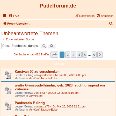
Pudelforum.de
FAQ
Registrieren
Anmelden
S
Foren-Übersicht
u
Unbeantwortete Themen
c
Zur erweiterten Suche
h
Suche
Erweiterte Suche
e
Seite
1
von
9
1
2
3
4
5
9
Nächst
Die Suche ergab 422 Treffer
…
Themen
Karsivan 50 zu verschenken
Letzter Beitrag von
gaertnerin
«
Mi Jun 03, 2026 4:06 pm
Verfasst in
Ver-Kauf-Tausch-Ecke
weiße Grosspudelhündin, geb. 2020, sucht dringend ein
Zuhause
Letzter Beitrag von
Iska
«
Di Jun 02, 2026 5:16 pm
Verfasst in
Vermittlung
Pankreatin P übrig
Letzter Beitrag von
natze76
«
Do Mai 28, 2026 12:31 pm
Verfasst in
Ver-Kauf-Tausch-Ecke