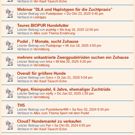
Verfasst in
Ver-Kauf-Tausch-Ecke
Webinar "DLA und Haplotypen für die Zuchtpraxis"
Letzter Beitrag von
Pudelpower
«
Do Okt 23, 2025 5:45 pm
Verfasst in
Linktipps
Teures BIOPUR Hundefutter
Letzter Beitrag von
pudelig
«
Mo Aug 18, 2025 12:50 pm
Verfasst in
Alles zum Thema Ernährung
Pudel , 7 Monate, sucht Zuhause
Letzter Beitrag von
Pudeljungs
«
Mi Jun 18, 2025 4:50 pm
Verfasst in
Vermittlung
mehrere unkastrierte Zwergpudelrüden suchen ein Zuhause
Letzter Beitrag von
Iska
«
Mi Mai 28, 2025 4:26 pm
Verfasst in
Vermittlung
Overall für größere Hunde
Letzter Beitrag von
Gero
«
Di Jan 21, 2025 5:04 pm
Verfasst in
Ver-Kauf-Tausch-Ecke
Pippo, Kleinpudel, 6 Jahre, ehemaliger Zuchtrüde
Letzter Beitrag von
slyfly
«
Do Jan 02, 2025 1:55 pm
Verfasst in
Vermittlung
THS
Letzter Beitrag von
Pusteblume488
«
Sa Nov 02, 2024 9:34 pm
Verfasst in
Alles zum Thema Sport mit dem Pudel
Cloud7 Hundemantel zu verkaufen
Letzter Beitrag von
Pat
«
Sa Okt 05, 2024 6:55 pm
Verfasst in
Ver-Kauf-Tausch-Ecke