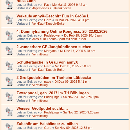
Rosa Zahn
Letzter Beitrag von
Pat
«
Mo Mai 11, 2026 9:42 am
Verfasst in
Allgemeines zu Krankheiten
Verkaufe annyX-Geschirr Fun in Größe L
Letzter Beitrag von
Gero
«
Di Mär 24, 2026 4:01 pm
Verfasst in
Ver-Kauf-Tausch-Ecke
4. Dummytraining Online-Kongress, 20.-22.02.2026
Letzter Beitrag von
Pudelpower
«
Do Feb 19, 2026 10:48 pm
Verfasst in
Alles zum Thema Sport mit dem Pudel
2 wunderbare GP-Junghündinnen suchen
Letzter Beitrag von
Morgana
«
Mi Dez 17, 2025 8:48 am
Verfasst in
Vermittlung
Schultertasche in Grau von annyX
Letzter Beitrag von
Gero
«
Mo Dez 15, 2025 7:58 am
Verfasst in
Ver-Kauf-Tausch-Ecke
2 Großpudelrüden im Tierheim Lübbecke
Letzter Beitrag von
nase
«
Di Dez 09, 2025 5:41 pm
Verfasst in
Vermittlung
Zwergpudel, geb. 2013 im TH Böblingen
Letzter Beitrag von
Pudeljungs
«
So Nov 23, 2025 2:49 pm
Verfasst in
Vermittlung
Weisser Großpudel sucht.....
Letzter Beitrag von
Pudeljungs
«
Sa Nov 22, 2025 9:25 pm
Verfasst in
Vermittlung
Zubehör um Halsbänder zu nähen
Letzter Beitrag von
Gero
«
So Nov 09, 2025 12:38 pm