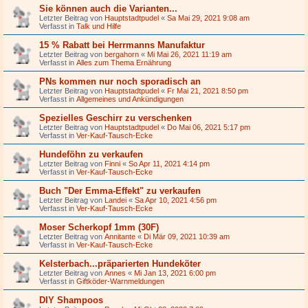
Sie können auch die Varianten...
Letzter Beitrag von
Hauptstadtpudel
«
Sa Mai 29, 2021 9:08 am
Verfasst in
Talk und Hilfe
15 % Rabatt bei Herrmanns Manufaktur
Letzter Beitrag von
bergahorn
«
Mi Mai 26, 2021 11:19 am
Verfasst in
Alles zum Thema Ernährung
PNs kommen nur noch sporadisch an
Letzter Beitrag von
Hauptstadtpudel
«
Fr Mai 21, 2021 8:50 pm
Verfasst in
Allgemeines und Ankündigungen
Spezielles Geschirr zu verschenken
Letzter Beitrag von
Hauptstadtpudel
«
Do Mai 06, 2021 5:17 pm
Verfasst in
Ver-Kauf-Tausch-Ecke
Hundeföhn zu verkaufen
Letzter Beitrag von
Finni
«
So Apr 11, 2021 4:14 pm
Verfasst in
Ver-Kauf-Tausch-Ecke
Buch "Der Emma-Effekt" zu verkaufen
Letzter Beitrag von
Landei
«
Sa Apr 10, 2021 4:56 pm
Verfasst in
Ver-Kauf-Tausch-Ecke
Moser Scherkopf 1mm (30F)
Letzter Beitrag von
Annitante
«
Di Mär 09, 2021 10:39 am
Verfasst in
Ver-Kauf-Tausch-Ecke
Kelsterbach...präparierten Hundeköter
Letzter Beitrag von
Annes
«
Mi Jan 13, 2021 6:00 pm
Verfasst in
Giftköder-Warnmeldungen
DIY Shampoos