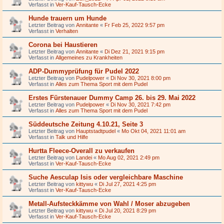
Verfasst in
Ver-Kauf-Tausch-Ecke
Hunde trauern um Hunde
Letzter Beitrag von
Annitante
«
Fr Feb 25, 2022 9:57 pm
Verfasst in
Verhalten
Corona bei Haustieren
Letzter Beitrag von
Annitante
«
Di Dez 21, 2021 9:15 pm
Verfasst in
Allgemeines zu Krankheiten
ADP-Dummyprüfung für Pudel 2022
Letzter Beitrag von
Pudelpower
«
Di Nov 30, 2021 8:00 pm
Verfasst in
Alles zum Thema Sport mit dem Pudel
Erstes Fürstenauer Dummy Camp 26. bis 29. Mai 2022
Letzter Beitrag von
Pudelpower
«
Di Nov 30, 2021 7:42 pm
Verfasst in
Alles zum Thema Sport mit dem Pudel
Süddeutsche Zeitung 4.10.21, Seite 3
Letzter Beitrag von
Hauptstadtpudel
«
Mo Okt 04, 2021 11:01 am
Verfasst in
Talk und Hilfe
Hurtta Fleece-Overall zu verkaufen
Letzter Beitrag von
Landei
«
Mo Aug 02, 2021 2:49 pm
Verfasst in
Ver-Kauf-Tausch-Ecke
Suche Aesculap Isis oder vergleichbare Maschine
Letzter Beitrag von
kittywu
«
Di Jul 27, 2021 4:25 pm
Verfasst in
Ver-Kauf-Tausch-Ecke
Metall-Aufsteckkämme von Wahl / Moser abzugeben
Letzter Beitrag von
kittywu
«
Di Jul 20, 2021 8:29 pm
Verfasst in
Ver-Kauf-Tausch-Ecke