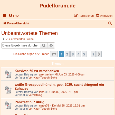
Pudelforum.de
FAQ
Registrieren
Anmelden
S
Foren-Übersicht
u
Unbeantwortete Themen
c
Zur erweiterten Suche
h
Suche
Erweiterte Suche
e
Seite
1
von
9
1
2
3
4
5
9
Nächst
Die Suche ergab 422 Treffer
…
Themen
Karsivan 50 zu verschenken
Letzter Beitrag von
gaertnerin
«
Mi Jun 03, 2026 4:06 pm
Verfasst in
Ver-Kauf-Tausch-Ecke
weiße Grosspudelhündin, geb. 2020, sucht dringend ein
Zuhause
Letzter Beitrag von
Iska
«
Di Jun 02, 2026 5:16 pm
Verfasst in
Vermittlung
Pankreatin P übrig
Letzter Beitrag von
natze76
«
Do Mai 28, 2026 12:31 pm
Verfasst in
Ver-Kauf-Tausch-Ecke