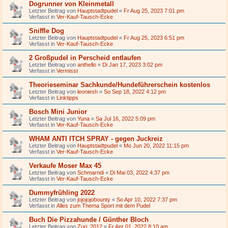
Dogrunner von Kleinmetall
Letzter Beitrag von
Hauptstadtpudel
«
Fr Aug 25, 2023 7:01 pm
Verfasst in
Ver-Kauf-Tausch-Ecke
Sniffle Dog
Letzter Beitrag von
Hauptstadtpudel
«
Fr Aug 25, 2023 6:51 pm
Verfasst in
Ver-Kauf-Tausch-Ecke
2 Großpudel in Perscheid entlaufen
Letzter Beitrag von
anthello
«
Di Jan 17, 2023 3:02 pm
Verfasst in
Vermisst
Theorieseminar Sachkunde/Hundeführerschein kostenlos
Letzter Beitrag von
leoniesh
«
So Sep 18, 2022 4:12 pm
Verfasst in
Linktipps
Bosch Mini Junior
Letzter Beitrag von
Yuna
«
Sa Jul 16, 2022 5:09 pm
Verfasst in
Ver-Kauf-Tausch-Ecke
WHAM ANTI ITCH SPRAY - gegen Juckreiz
Letzter Beitrag von
Hauptstadtpudel
«
Mo Jun 20, 2022 11:15 pm
Verfasst in
Ver-Kauf-Tausch-Ecke
Verkaufe Moser Max 45
Letzter Beitrag von
Schmarndi
«
Di Mai 03, 2022 4:37 pm
Verfasst in
Ver-Kauf-Tausch-Ecke
Dummyfrühling 2022
Letzter Beitrag von
jojojojobounty
«
So Apr 10, 2022 7:37 pm
Verfasst in
Alles zum Thema Sport mit dem Pudel
Buch Die Pizzahunde / Günther Bloch
Letzter Beitrag von
Zuri_2012
«
Fr Apr 01, 2022 8:10 am