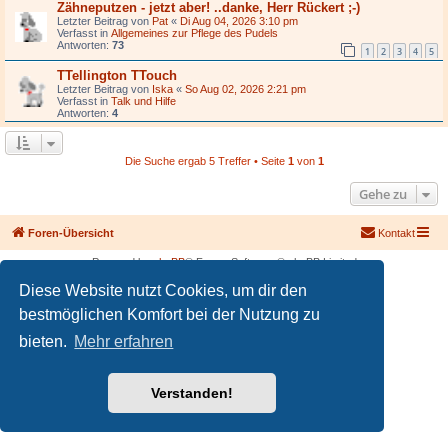
Zähneputzen - jetzt aber! ..danke, Herr Rückert ;-)
Letzter Beitrag von
Pat
«
Di Aug 04, 2026 3:10 pm
Verfasst in
Allgemeines zur Pflege des Pudels
Antworten:
73
1
2
3
4
5
TTellington TTouch
Letzter Beitrag von
Iska
«
So Aug 02, 2026 2:21 pm
Verfasst in
Talk und Hilfe
Antworten:
4
Die Suche ergab 5 Treffer • Seite
1
von
1
Gehe zu
Foren-Übersicht
Kontakt
Powered by
phpBB
® Forum Software © phpBB Limited
Deutsche Übersetzung durch
phpBB.de
Diese Website nutzt Cookies, um dir den
PRIVACY_LINK
|
TERMS_LINK
bestmöglichen Komfort bei der Nutzung zu
bieten.
Mehr erfahren
Verstanden!