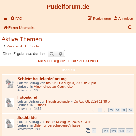
Pudelforum.de
FAQ
Registrieren
Anmelden
S
Foren-Übersicht
u
Aktive Themen
c
Zur erweiterten Suche
h
Suche
Erweiterte Suche
e
Die Suche ergab 5 Treffer • Seite
1
von
1
Themen
Schleimbeutelentzündung
Letzter Beitrag von
txakur
«
Sa Aug 08, 2026 8:58 pm
Verfasst in
Allgemeines zu Krankheiten
Antworten:
10
Fotostaffel
Letzter Beitrag von
Hauptstadtpudel
«
Do Aug 06, 2026 11:39 pm
Verfasst in
Lustiges
Antworten:
1464
1
95
96
97
98
…
Suchbilder
Letzter Beitrag von
Iska
«
Mi Aug 05, 2026 7:13 pm
Verfasst in
Bilder für verschiedene Anlässe
Antworten:
1800
1
118
119
120
121
…