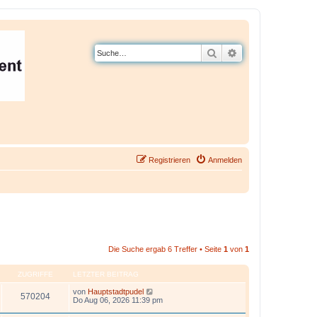
Suche
Erweiterte Suche
Registrieren
Anmelden
Die Suche ergab 6 Treffer • Seite
1
von
1
ZUGRIFFE
LETZTER BEITRAG
von
Hauptstadtpudel
570204
Do Aug 06, 2026 11:39 pm