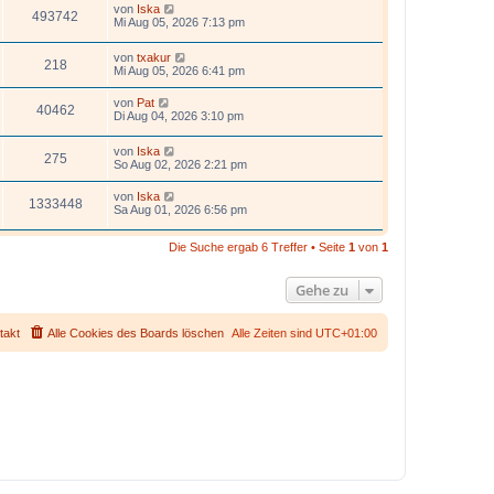
von
Iska
493742
Mi Aug 05, 2026 7:13 pm
von
txakur
218
Mi Aug 05, 2026 6:41 pm
von
Pat
40462
Di Aug 04, 2026 3:10 pm
von
Iska
275
So Aug 02, 2026 2:21 pm
von
Iska
1333448
Sa Aug 01, 2026 6:56 pm
Die Suche ergab 6 Treffer • Seite
1
von
1
Gehe zu
takt
Alle Cookies des Boards löschen
Alle Zeiten sind
UTC+01:00