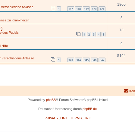
1800
ür verschiedene Anlässe
1
117
118
119
120
121
…
5
ines zu Krankheiten
-)
73
ge des Pudels
1
2
3
4
5
4
 Hilfe
5194
ür verschiedene Anlässe
1
343
344
345
346
347
…
Kon
Powered by
phpBB
® Forum Software © phpBB Limited
Deutsche Übersetzung durch
phpBB.de
PRIVACY_LINK
|
TERMS_LINK