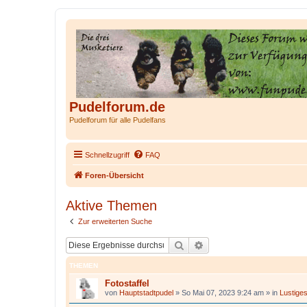
Pudelforum.de
Pudelforum für alle Pudelfans
Schnellzugriff
FAQ
Foren-Übersicht
Aktive Themen
Zur erweiterten Suche
Suche
Erweiterte Suche
THEMEN
Fotostaffel
von
Hauptstadtpudel
»
So Mai 07, 2023 9:24 am
» in
Lustige