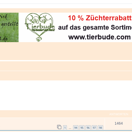
ANTWORTEN
1464
s
1
94
95
96
97
98
…