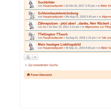
Suchbilder
von
Hauptstadtpudel
»
Di Okt 03, 2017 4:33 pm
» in
Bilder f
Schleimbeutelentzündung
von
Hauptstadtpudel
»
Mo Aug 03, 2026 5:45 pm
» in
Allgeme
Zähneputzen - jetzt aber! ..danke, Herr Rückert ;
von
Isi
»
So Nov 14, 2021 3:12 pm
» in
Allgemeines zur Pfle
TTellington TTouch
von
Hauptstadtpudel
»
Sa Aug 01, 2026 1:15 pm
» in
Talk und
Mein heutiges Lieblingsbild
von
Hauptstadtpudel
»
Mi Sep 21, 2016 8:56 pm
» in
Bilder f
Zur erweiterten Suche
Foren-Übersicht