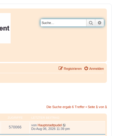
Suche
Erweiterte Suche
Registrieren
Anmelden
Die Suche ergab 6 Treffer • Seite
1
von
1
ZUGRIFFE
LETZTER BEITRAG
von
Hauptstadtpudel
570066
Do Aug 06, 2026 11:39 pm