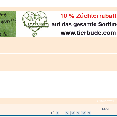
ANTWORTEN
1464
s
1
94
95
96
97
98
…