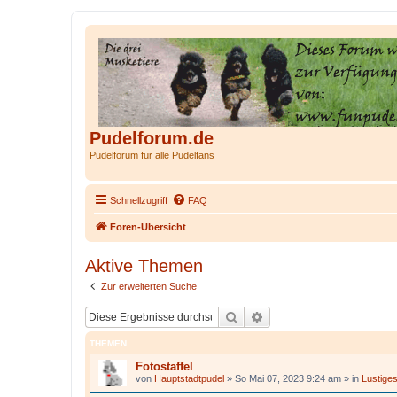
Pudelforum.de
Pudelforum für alle Pudelfans
Schnellzugriff
FAQ
Foren-Übersicht
Aktive Themen
Zur erweiterten Suche
Suche
Erweiterte Suche
THEMEN
Fotostaffel
von
Hauptstadtpudel
»
So Mai 07, 2023 9:24 am
» in
Lustige