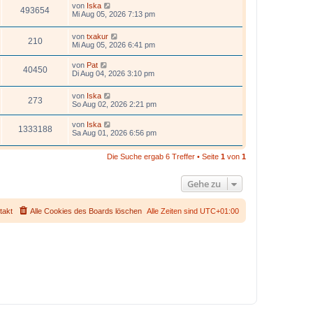
von
Iska
493654
Mi Aug 05, 2026 7:13 pm
von
txakur
210
Mi Aug 05, 2026 6:41 pm
von
Pat
40450
Di Aug 04, 2026 3:10 pm
von
Iska
273
So Aug 02, 2026 2:21 pm
von
Iska
1333188
Sa Aug 01, 2026 6:56 pm
Die Suche ergab 6 Treffer • Seite
1
von
1
Gehe zu
takt
Alle Cookies des Boards löschen
Alle Zeiten sind
UTC+01:00