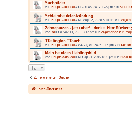
Suchbilder
von
Hauptstadtpudel
»
Di Okt 03, 2017 4:33 pm
» in
Bilder f
Schleimbeutelentzündung
von
Hauptstadtpudel
»
Mo Aug 03, 2026 5:45 pm
» in
Allgeme
Zähneputzen - jetzt aber! ..danke, Herr Rückert ;
von
Isi
»
So Nov 14, 2021 3:12 pm
» in
Allgemeines zur Pfle
TTellington TTouch
von
Hauptstadtpudel
»
Sa Aug 01, 2026 1:15 pm
» in
Talk und
Mein heutiges Lieblingsbild
von
Hauptstadtpudel
»
Mi Sep 21, 2016 8:56 pm
» in
Bilder f
Zur erweiterten Suche
Foren-Übersicht