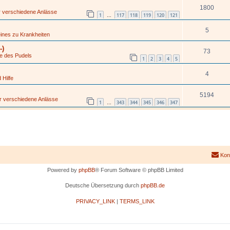
1800
ür verschiedene Anlässe
1
117
118
119
120
121
…
5
ines zu Krankheiten
-)
73
ge des Pudels
1
2
3
4
5
4
 Hilfe
5194
ür verschiedene Anlässe
1
343
344
345
346
347
…
Kon
Powered by
phpBB
® Forum Software © phpBB Limited
Deutsche Übersetzung durch
phpBB.de
PRIVACY_LINK
|
TERMS_LINK