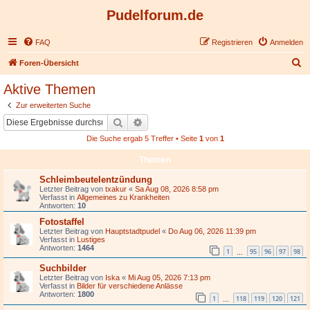
Pudelforum.de
FAQ
Registrieren
Anmelden
S
Foren-Übersicht
u
Aktive Themen
c
Zur erweiterten Suche
h
Suche
Erweiterte Suche
e
Die Suche ergab 5 Treffer • Seite
1
von
1
Themen
Schleimbeutelentzündung
Letzter Beitrag von
txakur
«
Sa Aug 08, 2026 8:58 pm
Verfasst in
Allgemeines zu Krankheiten
Antworten:
10
Fotostaffel
Letzter Beitrag von
Hauptstadtpudel
«
Do Aug 06, 2026 11:39 pm
Verfasst in
Lustiges
Antworten:
1464
1
95
96
97
98
…
Suchbilder
Letzter Beitrag von
Iska
«
Mi Aug 05, 2026 7:13 pm
Verfasst in
Bilder für verschiedene Anlässe
Antworten:
1800
1
118
119
120
121
…