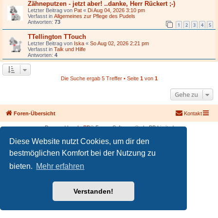
Zähneputzen - jetzt aber! ..danke, Herr Rückert ;-)
Letzter Beitrag von
Pat
«
Di Aug 04, 2026 3:10 pm
Verfasst in
Allgemeines zur Pflege des Pudels
Antworten:
73
1
2
3
4
5
TTellington TTouch
Letzter Beitrag von
Iska
«
So Aug 02, 2026 2:21 pm
Verfasst in
Talk und Hilfe
Antworten:
4
Die Suche ergab 5 Treffer • Seite
1
von
1
Gehe zu
Foren-Übersicht
Kontakt
Powered by
phpBB
® Forum Software © phpBB Limited
Deutsche Übersetzung durch
phpBB.de
Diese Website nutzt Cookies, um dir den
PRIVACY_LINK
|
TERMS_LINK
bestmöglichen Komfort bei der Nutzung zu
bieten.
Mehr erfahren
Verstanden!