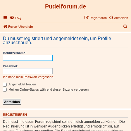
Pudelforum.de
FAQ
Registrieren
Anmelden
S
Foren-Übersicht
u
Du musst registriert und angemeldet sein, um Profile
c
anzuschauen.
h
Benutzername:
e
Passwort:
Ich habe mein Passwort vergessen
Angemeldet bleiben
Meinen Online-Status während dieser Sitzung verbergen
REGISTRIEREN
Du musst in diesem Forum registriert sein, um dich anmelden zu können. Die
Registrierung ist in wenigen Augenblicken erledigt und ermöglicht dir, auf
weitere Funktionen zuzugreifen. Die Board-Administration kann registrierten