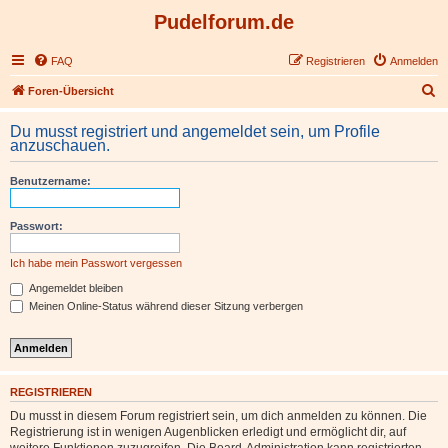
Pudelforum.de
FAQ
Registrieren
Anmelden
S
Foren-Übersicht
u
Du musst registriert und angemeldet sein, um Profile
c
anzuschauen.
h
Benutzername:
e
Passwort:
Ich habe mein Passwort vergessen
Angemeldet bleiben
Meinen Online-Status während dieser Sitzung verbergen
REGISTRIEREN
Du musst in diesem Forum registriert sein, um dich anmelden zu können. Die
Registrierung ist in wenigen Augenblicken erledigt und ermöglicht dir, auf
weitere Funktionen zuzugreifen. Die Board-Administration kann registrierten