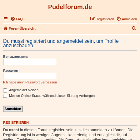
Pudelforum.de
FAQ
Registrieren
Anmelden
S
Foren-Übersicht
u
Du musst registriert und angemeldet sein, um Profile
c
anzuschauen.
h
Benutzername:
e
Passwort:
Ich habe mein Passwort vergessen
Angemeldet bleiben
Meinen Online-Status während dieser Sitzung verbergen
REGISTRIEREN
Du musst in diesem Forum registriert sein, um dich anmelden zu können. Die
Registrierung ist in wenigen Augenblicken erledigt und ermöglicht dir, auf
weitere Funktionen zuzugreifen. Die Board-Administration kann registrierten