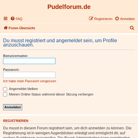
Pudelforum.de
FAQ
Registrieren
Anmelden
S
Foren-Übersicht
u
Du musst registriert und angemeldet sein, um Profile
c
anzuschauen.
h
Benutzername:
e
Passwort:
Ich habe mein Passwort vergessen
Angemeldet bleiben
Meinen Online-Status während dieser Sitzung verbergen
REGISTRIEREN
Du musst in diesem Forum registriert sein, um dich anmelden zu können. Die
Registrierung ist in wenigen Augenblicken erledigt und ermöglicht dir, auf
weitere Funktionen zuzugreifen. Die Board-Administration kann registrierten