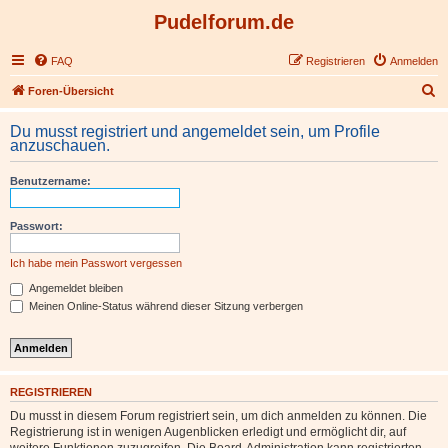
Pudelforum.de
FAQ
Registrieren
Anmelden
S
Foren-Übersicht
u
Du musst registriert und angemeldet sein, um Profile
c
anzuschauen.
h
Benutzername:
e
Passwort:
Ich habe mein Passwort vergessen
Angemeldet bleiben
Meinen Online-Status während dieser Sitzung verbergen
REGISTRIEREN
Du musst in diesem Forum registriert sein, um dich anmelden zu können. Die
Registrierung ist in wenigen Augenblicken erledigt und ermöglicht dir, auf
weitere Funktionen zuzugreifen. Die Board-Administration kann registrierten